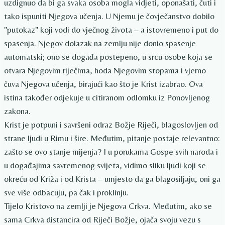
uzdignuo da bi ga svaka osoba mogla vidjeti, oponašati, čuti i
tako ispuniti Njegova učenja. U Njemu je čovječanstvo dobilo
"putokaz" koji vodi do vječnog života – a istovremeno i put do
spasenja. Njegov dolazak na zemlju nije donio spasenje
automatski; ono se događa postepeno, u srcu osobe koja se
otvara Njegovim riječima, hoda Njegovim stopama i vjerno
čuva Njegova učenja, birajući kao što je Krist izabrao. Ova
istina također odjekuje u citiranom odlomku iz Ponovljenog
zakona.
Krist je potpuni i savršeni odraz Božje Riječi, blagoslovljen od
strane ljudi u Rimu i šire. Međutim, pitanje postaje relevantno:
zašto se ovo stanje mijenja? I u porukama Gospe svih naroda i
u događajima savremenog svijeta, vidimo sliku ljudi koji se
okreću od Križa i od Krista – umjesto da ga blagosiljaju, oni ga
sve više odbacuju, pa čak i proklinju.
Tijelo Kristovo na zemlji je Njegova Crkva. Međutim, ako se
sama Crkva distancira od Riječi Božje, ojača svoju vezu s