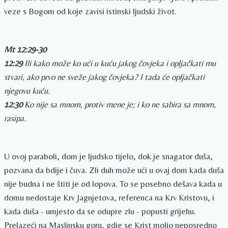
veze s Bogom od koje zavisi istinski ljudski život.
Mt 12:29-30
12:29
Ili kako može ko ući u kuću jakog čovjeka i opljačkati mu
stvari, ako prvo ne sveže jakog čovjeka? I tada će opljačkati
njegovu kuću.
12:30
Ko nije sa mnom, protiv mene je; i ko ne sabira sa mnom,
rasipa.
U ovoj paraboli, dom je ljudsko tijelo, dok je snagator duša,
pozvana da bdije i čuva. Zli duh može ući u ovaj dom kada duša
nije budna i ne štiti je od lopova. To se posebno dešava kada u
domu nedostaje Krv Jagnjetova, referenca na Krv Kristovu, i
kada duša - umjesto da se odupre zlu - popusti grijehu.
Prelazeći na Maslinsku goru, gdje se Krist molio neposredno