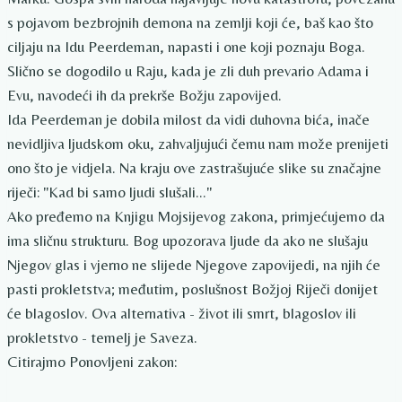
s pojavom bezbrojnih demona na zemlji koji će, baš kao što
ciljaju na Idu Peerdeman, napasti i one koji poznaju Boga.
Slično se dogodilo u Raju, kada je zli duh prevario Adama i
Evu, navodeći ih da prekrše Božju zapovijed.
Ida Peerdeman je dobila milost da vidi duhovna bića, inače
nevidljiva ljudskom oku, zahvaljujući čemu nam može prenijeti
ono što je vidjela. Na kraju ove zastrašujuće slike su značajne
riječi: "Kad bi samo ljudi slušali..."
Ako pređemo na Knjigu Mojsijevog zakona, primjećujemo da
ima sličnu strukturu. Bog upozorava ljude da ako ne slušaju
Njegov glas i vjerno ne slijede Njegove zapovijedi, na njih će
pasti prokletstva; međutim, poslušnost Božjoj Riječi donijet
će blagoslov. Ova alternativa - život ili smrt, blagoslov ili
prokletstvo - temelj je Saveza.
Citirajmo Ponovljeni zakon: