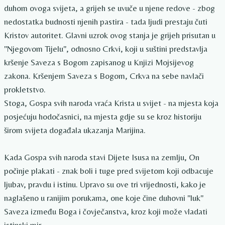
duhom ovoga svijeta, a grijeh se uvuče u njene redove - zbog
nedostatka budnosti njenih pastira - tada ljudi prestaju čuti
Kristov autoritet. Glavni uzrok ovog stanja je grijeh prisutan u
"Njegovom Tijelu", odnosno Crkvi, koji u suštini predstavlja
kršenje Saveza s Bogom zapisanog u Knjizi Mojsijevog
zakona. Kršenjem Saveza s Bogom, Crkva na sebe navlači
prokletstvo.
Stoga, Gospa svih naroda vraća Krista u svijet - na mjesta koja
posjećuju hodočasnici, na mjesta gdje su se kroz historiju
širom svijeta događala ukazanja Marijina.
Kada Gospa svih naroda stavi Dijete Isusa na zemlju, On
počinje plakati - znak boli i tuge pred svijetom koji odbacuje
ljubav, pravdu i istinu. Upravo su ove tri vrijednosti, kako je
naglašeno u ranijim porukama, one koje čine duhovni "luk"
Saveza između Boga i čovječanstva, kroz koji može vladati