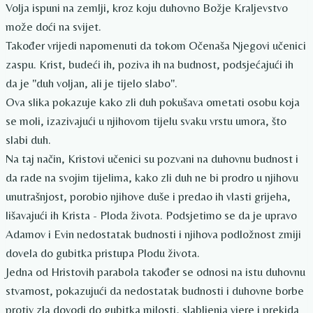
Volja ispuni na zemlji, kroz koju duhovno Božje Kraljevstvo
može doći na svijet.
Također vrijedi napomenuti da tokom Očenaša Njegovi učenici
zaspu. Krist, budeći ih, poziva ih na budnost, podsjećajući ih
da je "duh voljan, ali je tijelo slabo".
Ova slika pokazuje kako zli duh pokušava ometati osobu koja
se moli, izazivajući u njihovom tijelu svaku vrstu umora, što
slabi duh.
Na taj način, Kristovi učenici su pozvani na duhovnu budnost i
da rade na svojim tijelima, kako zli duh ne bi prodro u njihovu
unutrašnjost, porobio njihove duše i predao ih vlasti grijeha,
lišavajući ih Krista - Ploda života. Podsjetimo se da je upravo
Adamov i Evin nedostatak budnosti i njihova podložnost zmiji
dovela do gubitka pristupa Plodu života.
Jedna od Hristovih parabola također se odnosi na istu duhovnu
stvarnost, pokazujući da nedostatak budnosti i duhovne borbe
protiv zla dovodi do gubitka milosti, slabljenja vjere i prekida