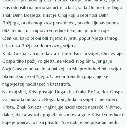
Isus odnosilo na povratak učitelja kući, sada On postaje Duga -
znak Duha Božjega. Krist je Onaj koji u sebi nosi Duha
Božjega, otkrivenog kroz pravednost, pravdu i ljubav prema
bližnjemu. To su upravo vrijednosti kojima je učio svoje
učenike, kako bi oni bili svjetlo svijetu, poput Njega samog,
luk - ruka Božja za dobro ovog svijeta.
Kada Gospa svih naroda vrati Dijete Isusa u svijet, On nestaje.
Gospa tiho i pažljivo gleda, ne videći svog Sina, jer ga je
čovječanstvo odbacilo, a oni koji su Mu predodređeni u svijetu
okrenuli su se od Njega. U ovom trenutku pojavljuje se
nagovještaj nadolazećih katastrofa.
Na ovoj slici, Krist postaje Duga - luk i ruka Božja, dok Gospa
svih naroda odražava Boga, koji gleda na svijet i - ne videći
Krista, Znak Saveza - najavljuje nadolazeće nesreće. Vidimo,
dakle, da katastrofa pogađa ona mjesta gdje Krist i vrijednosti
koje je poučavao nisu prisutni. Sve dok je bio prisutan među