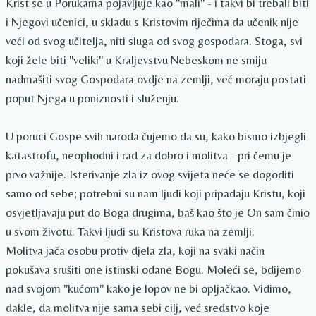
Krist se u Porukama pojavljuje kao "mali" - i takvi bi trebali biti
i Njegovi učenici, u skladu s Kristovim riječima da učenik nije
veći od svog učitelja, niti sluga od svog gospodara. Stoga, svi
koji žele biti "veliki" u Kraljevstvu Nebeskom ne smiju
nadmašiti svog Gospodara ovdje na zemlji, već moraju postati
poput Njega u poniznosti i služenju.
U poruci Gospe svih naroda čujemo da su, kako bismo izbjegli
katastrofu, neophodni i rad za dobro i molitva - pri čemu je
prvo važnije. Isterivanje zla iz ovog svijeta neće se dogoditi
samo od sebe; potrebni su nam ljudi koji pripadaju Kristu, koji
osvjetljavaju put do Boga drugima, baš kao što je On sam činio
u svom životu. Takvi ljudi su Kristova ruka na zemlji.
Molitva jača osobu protiv djela zla, koji na svaki način
pokušava srušiti one istinski odane Bogu. Moleći se, bdijemo
nad svojom "kućom" kako je lopov ne bi opljačkao. Vidimo,
dakle, da molitva nije sama sebi cilj, već sredstvo koje