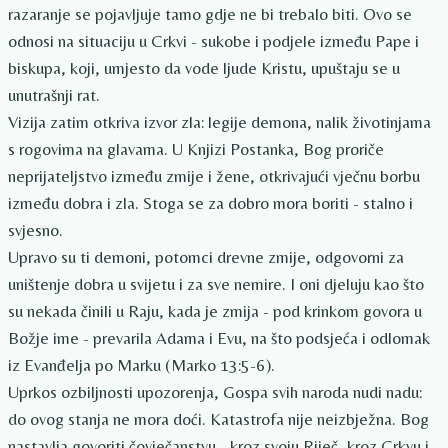
razaranje se pojavljuje tamo gdje ne bi trebalo biti. Ovo se
odnosi na situaciju u Crkvi - sukobe i podjele između Pape i
biskupa, koji, umjesto da vode ljude Kristu, upuštaju se u
unutrašnji rat.
Vizija zatim otkriva izvor zla: legije demona, nalik životinjama
s rogovima na glavama. U Knjizi Postanka, Bog proriče
neprijateljstvo između zmije i žene, otkrivajući vječnu borbu
između dobra i zla. Stoga se za dobro mora boriti - stalno i
svjesno.
Upravo su ti demoni, potomci drevne zmije, odgovorni za
uništenje dobra u svijetu i za sve nemire. I oni djeluju kao što
su nekada činili u Raju, kada je zmija - pod krinkom govora u
Božje ime - prevarila Adama i Evu, na što podsjeća i odlomak
iz Evanđelja po Marku (Marko 13:5-6).
Uprkos ozbiljnosti upozorenja, Gospa svih naroda nudi nadu:
do ovog stanja ne mora doći. Katastrofa nije neizbježna. Bog
nastavlja govoriti čovječanstvu - kroz svoju Riječ, kroz Crkvu i