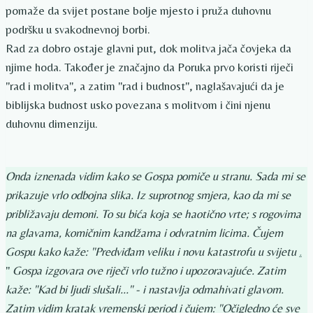
pomaže da svijet postane bolje mjesto i pruža duhovnu
podršku u svakodnevnoj borbi.
Rad za dobro ostaje glavni put, dok molitva jača čovjeka da
njime hoda. Također je značajno da Poruka prvo koristi riječi
"rad i molitva", a zatim "rad i budnost", naglašavajući da je
biblijska budnost usko povezana s molitvom i čini njenu
duhovnu dimenziju.
Onda iznenada vidim kako se Gospa pomiče u stranu. Sada mi se
prikazuje vrlo odbojna slika. Iz suprotnog smjera, kao da mi se
približavaju demoni. To su bića koja se haotično vrte; s rogovima
na glavama, komičnim kandžama i odvratnim licima. Čujem
Gospu kako kaže:
"Predviđam veliku i novu katastrofu u svijetu
.
"
Gospa izgovara ove riječi vrlo tužno i upozoravajuće. Zatim
kaže:
"Kad bi ljudi slušali..." - i nastavlja odmahivati ​​glavom.
Zatim vidim kratak vremenski period i čujem:
"Očigledno će sve