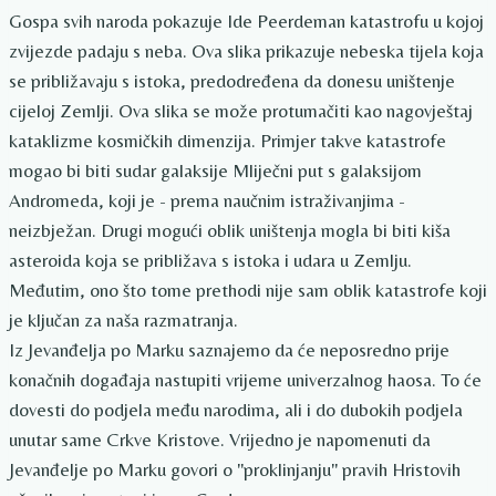
Gospa svih naroda pokazuje Ide Peerdeman katastrofu u kojoj
zvijezde padaju s neba. Ova slika prikazuje nebeska tijela koja
se približavaju s istoka, predodređena da donesu uništenje
cijeloj Zemlji. Ova slika se može protumačiti kao nagovještaj
kataklizme kosmičkih dimenzija. Primjer takve katastrofe
mogao bi biti sudar galaksije Mliječni put s galaksijom
Andromeda, koji je - prema naučnim istraživanjima -
neizbježan. Drugi mogući oblik uništenja mogla bi biti kiša
asteroida koja se približava s istoka i udara u Zemlju.
Međutim, ono što tome prethodi nije sam oblik katastrofe koji
je ključan za naša razmatranja.
Iz Jevanđelja po Marku saznajemo da će neposredno prije
konačnih događaja nastupiti vrijeme univerzalnog haosa. To će
dovesti do podjela među narodima, ali i do dubokih podjela
unutar same Crkve Kristove. Vrijedno je napomenuti da
Jevanđelje po Marku govori o "proklinjanju" pravih Hristovih