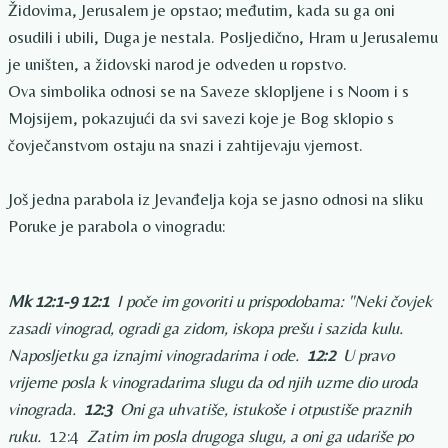
Židovima, Jerusalem je opstao; međutim, kada su ga oni
osudili i ubili, Duga je nestala. Posljedično, Hram u Jerusalemu
je uništen, a židovski narod je odveden u ropstvo.
Ova simbolika odnosi se na Saveze sklopljene i s Noom i s
Mojsijem, pokazujući da svi savezi koje je Bog sklopio s
čovječanstvom ostaju na snazi ​​i zahtijevaju vjernost.
Još jedna parabola iz Jevanđelja koja se jasno odnosi na sliku
Poruke je parabola o vinogradu:
Mk 12:1-9
12:1
I poče im govoriti u prispodobama: "Neki čovjek
zasadi vinograd, ogradi ga zidom, iskopa prešu i sazida kulu.
Naposljetku ga iznajmi vinogradarima i ode.
12:2
U pravo
vrijeme posla k vinogradarima slugu da od njih uzme dio uroda
vinograda.
12:3
Oni ga uhvatiše, istukoše i otpustiše praznih
ruku.
12:4
Zatim im posla drugoga slugu, a oni ga udariše po