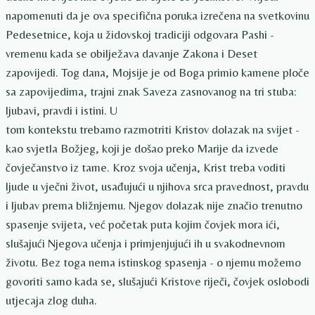
napomenuti da je ova specifična poruka izrečena na svetkovinu
Pedesetnice, koja u židovskoj tradiciji odgovara Pashi -
vremenu kada se obilježava davanje Zakona i Deset
zapovijedi. Tog dana, Mojsije je od Boga primio kamene ploče
sa zapovijedima, trajni znak Saveza zasnovanog na tri stuba:
ljubavi, pravdi i istini. U
tom kontekstu trebamo razmotriti Kristov dolazak na svijet -
kao svjetla Božjeg, koji je došao preko Marije da izvede
čovječanstvo iz tame. Kroz svoja učenja, Krist treba voditi
ljude u vječni život, usađujući u njihova srca pravednost, pravdu
i ljubav prema bližnjemu. Njegov dolazak nije značio trenutno
spasenje svijeta, već početak puta kojim čovjek mora ići,
slušajući Njegova učenja i primjenjujući ih u svakodnevnom
životu. Bez toga nema istinskog spasenja - o njemu možemo
govoriti samo kada se, slušajući Kristove riječi, čovjek oslobodi
utjecaja zlog duha.