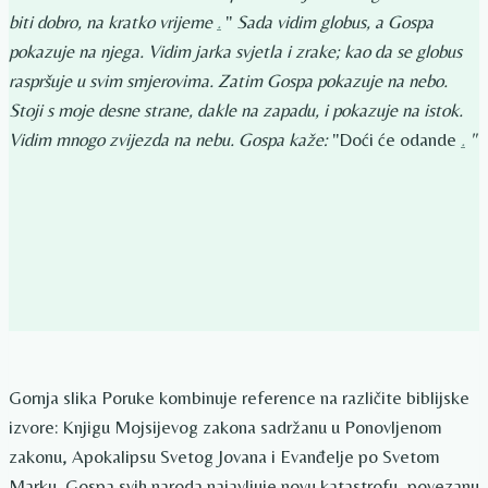
biti dobro, na kratko vrijeme
.
"
Sada vidim globus, a Gospa
pokazuje na njega. Vidim jarka svjetla i zrake; kao da se globus
raspršuje u svim smjerovima. Zatim Gospa pokazuje na nebo.
Stoji s moje desne strane, dakle na zapadu, i pokazuje na istok.
Vidim mnogo zvijezda na nebu. Gospa kaže:
"Doći će odande
.
"
Gornja slika Poruke kombinuje reference na različite biblijske
izvore: Knjigu Mojsijevog zakona sadržanu u Ponovljenom
zakonu, Apokalipsu Svetog Jovana i Evanđelje po Svetom
Marku. Gospa svih naroda najavljuje novu katastrofu, povezanu