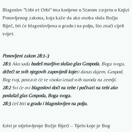
Blagoslov "Urbi et Orbi" ima korijene u Starom zavjetu u Knjizi
Ponovljenog zakona, koja kaže da ako osoba sluša Božju
Riječ, bit će blagoslovljena u gradu i na polju, što znači cijeli
svijet.
Ponovljeni zakon 28:1-3
28:1
Ako sada
budeš marljivo slušao glas Gospoda
, Boga svoga,
držeći se svih njegovih zapovijedi koje
ti danas dajem, Gospod,
Bog tvoj, postavit će te visoko iznad svih naroda na zemlji.
28:2
Svi će ovi
blagoslovi doći na tebe i počivati ​​na tebi ako
poslušaš glas Gospoda, Boga svoga.
28:3
ćeš biti
u gradu i blagoslovljen na polju.
Krist je utjelovljenje Božje Riječi – Tijelo koje je Bog