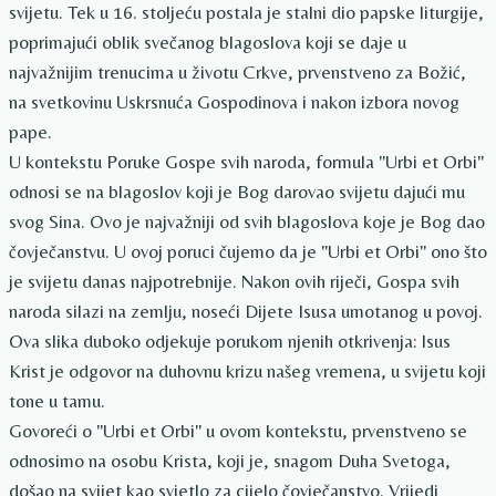
svijetu. Tek u 16. stoljeću postala je stalni dio papske liturgije,
poprimajući oblik svečanog blagoslova koji se daje u
najvažnijim trenucima u životu Crkve, prvenstveno za Božić,
na svetkovinu Uskrsnuća Gospodinova i nakon izbora novog
pape.
U kontekstu Poruke Gospe svih naroda, formula "Urbi et Orbi"
odnosi se na blagoslov koji je Bog darovao svijetu dajući mu
svog Sina. Ovo je najvažniji od svih blagoslova koje je Bog dao
čovječanstvu. U ovoj poruci čujemo da je "Urbi et Orbi" ono što
je svijetu danas najpotrebnije. Nakon ovih riječi, Gospa svih
naroda silazi na zemlju, noseći Dijete Isusa umotanog u povoj.
Ova slika duboko odjekuje porukom njenih otkrivenja: Isus
Krist je odgovor na duhovnu krizu našeg vremena, u svijetu koji
tone u tamu.
Govoreći o "Urbi et Orbi" u ovom kontekstu, prvenstveno se
odnosimo na osobu Krista, koji je, snagom Duha Svetoga,
došao na svijet kao svjetlo za cijelo čovječanstvo. Vrijedi