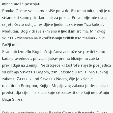
mir ne može postojati.
Poruke Gospe svih naroda više puta dotiču temu mira, koji je u
stvarnosti samo prividan - mir za prikaz. Prave prijetnje ovog
svijeta često ostaju nevidljive ljudima, skrivene "iza kulisa".
Međutim, Bog vidi sve skriveno u ljudskim srcima. Mir ovog
svijeta - zasnovan na iskorištavanju velikih nad malima - nije
Božji mir.
Pravi mir između Boga i čovječanstva može se postići samo
kada pravednost, pravda i ljubav prema bližnjemu zaista
prevladaju na Zemlji. Predstojeće katastrofe svijetu posljedica
su kršenja Saveza s Bogom, zabilježenog u Knjizi Mojsijevog
zakona. Za razliku od Saveza s Noom, čije je kršenje
rezultiralo Potopom, Knjiga Mojsijevog zakona je detaljnija i
predstavlja cijeli niz kazni koje će zadesiti one koji ne poštuju
Božji Savez.
Dok se u prethodnoj sceni Poruke Gospe svih naroda, Dijete