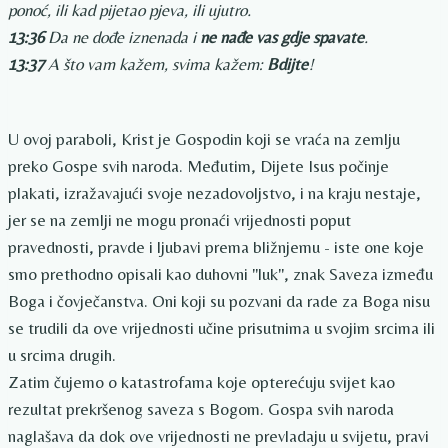
ponoć, ili kad pijetao pjeva, ili ujutro.
13:36
Da ne dođe iznenada i
ne nađe vas gdje spavate
.
13:37
A što vam kažem, svima kažem:
Bdijte
!
U ovoj paraboli, Krist je Gospodin koji se vraća na zemlju
preko Gospe svih naroda. Međutim, Dijete Isus počinje
plakati, izražavajući svoje nezadovoljstvo, i na kraju nestaje,
jer se na zemlji ne mogu pronaći vrijednosti poput
pravednosti, pravde i ljubavi prema bližnjemu - iste one koje
smo prethodno opisali kao duhovni "luk", znak Saveza između
Boga i čovječanstva. Oni koji su pozvani da rade za Boga nisu
se trudili da ove vrijednosti učine prisutnima u svojim srcima ili
u srcima drugih.
Zatim čujemo o katastrofama koje opterećuju svijet kao
rezultat prekršenog saveza s Bogom. Gospa svih naroda
naglašava da dok ove vrijednosti ne prevladaju u svijetu, pravi