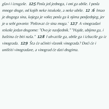
glavi i izrugaše.
12:5
Posla još jednoga, i oni ga ubiše. I posla
mnoge druge, od kojih neke istukoše, a neke ubiše.
12
:6
Imao
je drugoga sina, kojega je volio; posla ga k njima posljednjeg, jer
je u sebi govorio: 'Poštovat će sina moga.'
12:7
A vinogradari
rekoše jedan drugome: "Ovo je nasljednik." "Hajde, ubijmo ga, i
baština će biti naša."
12:8
I uhvatiše ga, ubiše ga i izbaciše ga iz
vinograda.
12:9
Šta će učiniti vlasnik vinograda? Doći će i
uništiti vinogradare, a vinograd će dati drugima.