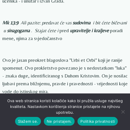
učenika - i unutar i izvan Grada.
Mk 13:9
Ali pazite: predavat će vas
sudovima
i bit ćete bičevani
u
sinagogama
.
Stajat ćete i
pred
upravitelje i kraljeve
poradi
mene, njima za svjedočanstvo
Ovo je jasan preokret blagoslova "Urbi et Orbi" koji je ranije
spomenut. Ovo prokletstvo povezano je s nedostatkom "luka"
- znaka duge, identificiranog s Duhom Kristovim. On je nosilac
ljubavi prema bližnjemu, pravde i pravednosti - vrijednosti koje
vode do istinskog mira.
Krist upozorava da će se, kada Bog pokaže svoju milost
Ova web stranica koristi kolačiće kako bi pružila usluge najvišeg
kvaliteta. Nastavkom korištenja stranice pristajete na njihovu
svijetu radi izabranih, pojaviti mnogi lažni proroci koji će ga
upotrebu.
predstavljati. Ovdje vidimo nagovještaj ideologije - lažne
Slažem se.
Ne pristajem.
Politika privatnosti
"duge" - znaka lišenog sadržaja Saveza. U današnjem svijetu