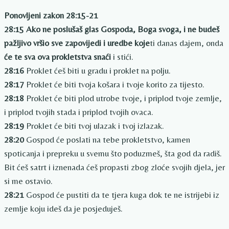
Ponovljeni zakon 28:15-21
28:15
Ako ne poslušaš glas Gospoda, Boga svoga, i ne budeš
pažljivo vršio sve zapovijedi i uredbe koje
ti danas dajem, onda
će te sva ova prokletstva snaći
i stići.
28:16
Proklet ćeš biti u gradu i proklet na polju.
28:17
Proklet će biti tvoja košara i tvoje korito za tijesto.
28:18
Proklet će biti plod utrobe tvoje, i priplod tvoje zemlje,
i priplod tvojih stada i priplod tvojih ovaca.
28:19
Proklet će biti tvoj ulazak i tvoj izlazak.
28:20
Gospod će poslati na tebe prokletstvo, kamen
spoticanja i prepreku u svemu što poduzmeš, šta god da radiš.
Bit ćeš satrt i iznenada ćeš propasti zbog zloće svojih djela, jer
si me ostavio.
28:21
Gospod će pustiti da te tjera kuga dok te ne istrijebi iz
zemlje koju ideš da je posjeduješ.