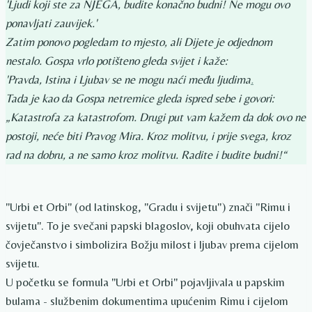
'Ljudi koji ste za NJEGA, budite konačno budni! Ne mogu ovo
ponavljati zauvijek.'
Zatim ponovo pogledam to mjesto, ali Dijete je odjednom
nestalo. Gospa vrlo potišteno gleda svijet i kaže:
'Pravda, Istina i Ljubav se ne mogu naći među ljudima
.
Tada je kao da Gospa netremice gleda ispred sebe i govori:
„Katastrofa za katastrofom. Drugi put vam kažem da dok ovo ne
postoji, neće biti Pravog Mira. Kroz molitvu, i prije svega, kroz
rad na dobru, a ne samo kroz molitvu. Radite i budite budni!“
"Urbi et Orbi" (od latinskog, "Gradu i svijetu") znači "Rimu i
svijetu". To je svečani papski blagoslov, koji obuhvata cijelo
čovječanstvo i simbolizira Božju milost i ljubav prema cijelom
svijetu.
U početku se formula "Urbi et Orbi" pojavljivala u papskim
bulama - službenim dokumentima upućenim Rimu i cijelom