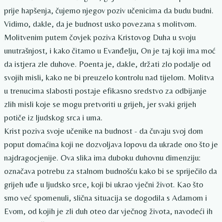
prije hapšenja, čujemo njegov poziv učenicima da budu budni.
Vidimo, dakle, da je budnost usko povezana s molitvom.
Molitvenim putem čovjek poziva Kristovog Duha u svoju
unutrašnjost, i kako čitamo u Evanđelju, On je taj koji ima moć
da istjera zle duhove. Poenta je, dakle, držati zlo podalje od
svojih misli, kako ne bi preuzelo kontrolu nad tijelom. Molitva
u trenucima slabosti postaje efikasno sredstvo za odbijanje
zlih misli koje se mogu pretvoriti u grijeh, jer svaki grijeh
potiče iz ljudskog srca i uma.
Krist poziva svoje učenike na budnost - da čuvaju svoj dom
poput domaćina koji ne dozvoljava lopovu da ukrade ono što je
najdragocjenije. Ova slika ima duboku duhovnu dimenziju:
označava potrebu za stalnom budnošću kako bi se spriječilo da
grijeh uđe u ljudsko srce, koji bi ukrao vječni život. Kao što
smo već spomenuli, slična situacija se dogodila s Adamom i
Evom, od kojih je zli duh oteo dar vječnog života, navodeći ih