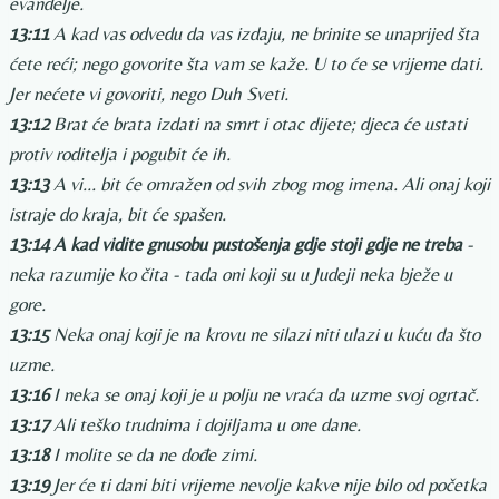
evanđelje.
13:11
A kad vas odvedu da vas izdaju, ne brinite se unaprijed šta
ćete reći; nego govorite šta vam se kaže. U to će se vrijeme dati.
Jer nećete vi govoriti, nego Duh Sveti.
13:12
Brat će brata izdati na smrt i otac dijete; djeca će ustati
protiv roditelja i pogubit će ih.
13:13
A vi... bit će omražen od svih zbog mog imena. Ali onaj koji
istraje do kraja, bit će spašen.
13:14
A kad vidite gnusobu pustošenja gdje stoji gdje ne treba
-
neka razumije ko čita - tada oni koji su u Judeji neka bježe u
gore.
13:15
Neka onaj koji je na krovu ne silazi niti ulazi u kuću da što
uzme.
13:16
I neka se onaj koji je u polju ne vraća da uzme svoj ogrtač.
13:17
Ali teško trudnima i dojiljama u one dane.
13:18
I molite se da ne dođe zimi.
13:19
Jer će ti dani biti vrijeme nevolje kakve nije bilo od početka