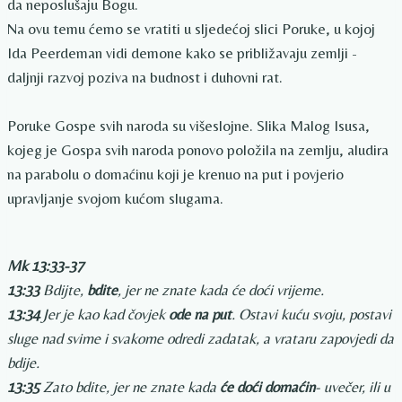
da neposlušaju Bogu.
Na ovu temu ćemo se vratiti u sljedećoj slici Poruke, u kojoj
Ida Peerdeman vidi demone kako se približavaju zemlji -
daljnji razvoj poziva na budnost i duhovni rat.
Poruke Gospe svih naroda su višeslojne. Slika Malog Isusa,
kojeg je Gospa svih naroda ponovo položila na zemlju, aludira
na parabolu o domaćinu koji je krenuo na put i povjerio
upravljanje svojom kućom slugama.
Mk 13:33-37
13:33
Bdijte,
bdite
, jer ne znate kada će doći vrijeme.
13:34
Jer je kao kad čovjek
ode na put
. Ostavi kuću svoju, postavi
sluge nad svime i svakome odredi zadatak, a vrataru zapovjedi da
bdije.
13:35
Zato bdite, jer ne znate kada
će doći domaćin
- uvečer, ili u