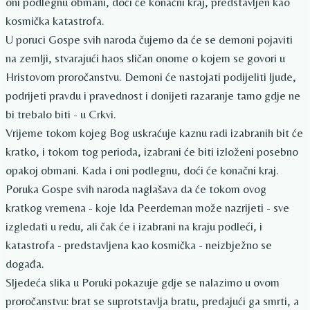
oni podlegnu obmani, doći će konačni kraj, predstavljen kao
kosmička katastrofa.
U poruci Gospe svih naroda čujemo da će se demoni pojaviti
na zemlji, stvarajući haos sličan onome o kojem se govori u
Hristovom proročanstvu. Demoni će nastojati podijeliti ljude,
podrijeti pravdu i pravednost i donijeti razaranje tamo gdje ne
bi trebalo biti - u Crkvi.
Vrijeme tokom kojeg Bog uskraćuje kaznu radi izabranih bit će
kratko, i tokom tog perioda, izabrani će biti izloženi posebno
opakoj obmani. Kada i oni podlegnu, doći će konačni kraj.
Poruka Gospe svih naroda naglašava da će tokom ovog
kratkog vremena - koje Ida Peerdeman može nazrijeti - sve
izgledati u redu, ali čak će i izabrani na kraju podleći, i
katastrofa - predstavljena kao kosmička - neizbježno se
događa.
Sljedeća slika u Poruki pokazuje gdje se nalazimo u ovom
proročanstvu: brat se suprotstavlja bratu, predajući ga smrti, a