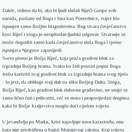
Dakle, vidimo da bi, ako bi ljudi slušali Riječi Gospe svih
naroda, poslane od Boga i Sina kao Posrednice, svijet bio
ispunjen samo Božjim blagoslovima. Bog stvara čovječanstvo
kroz Riječ i stoga je neophodan ljudski odgovor. Stvaranje se
može dogoditi samo kada čovječanstvo sluša Boga i vjerno
ispunjava Njegove zapovijedi.
Sveto pismo je Božja Riječ, koja pruža gradivni blok za
izgradnju Božjeg hrama. Svako ko želi postati poput Boga
treba koristiti ovaj gradivni blok za izgradnju hrama svog tijela
- to jest, da oblikuje svoj duh na sliku Božjeg Duha. Stoga,
Božja Riječ, kao gradivni blok duhovne građevine, ne smije se
samo lično čuti i prihvatiti, već se mora i propovijedati drugima
kako bi Božje Kraljevstvo moglo doći cijelom svijetu.
U Jevanđelju po Marku, Krist najavljuje novu katastrofu, onu
koja nije predviđena u Knjizi Mojsijevog zakona. Kraj svijeta