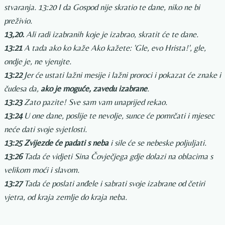
stvaranja. 13:20 I da Gospod nije skratio te dane, niko ne bi
preživio.
13,20.
Ali radi izabranih koje je izabrao, skratit će te dane.
13:21
A tada ako ko kaže Ako kažete: 'Gle, evo Hrista!', gle,
ondje je, ne vjerujte.
13:22
Jer će ustati lažni mesije i lažni proroci i pokazat će znake i
čudesa da,
ako je moguće, zavedu izabrane
.
13:23
Zato pazite! Sve sam vam unaprijed rekao.
13:24
U one dane, poslije te nevolje, sunce će pomrčati i mjesec
neće dati svoje svjetlosti.
13:25
Zvijezde će padati s neba
i sile će se nebeske poljuljati.
13:26
Tada će vidjeti Sina Čovječjega gdje dolazi na oblacima s
velikom moći i slavom.
13:27
Tada će poslati anđele i sabrati svoje izabrane od četiri
vjetra, od kraja zemlje do kraja neba.