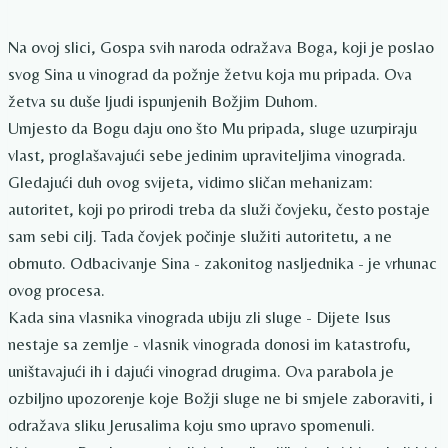
Na ovoj slici, Gospa svih naroda odražava Boga, koji je poslao
svog Sina u vinograd da požnje žetvu koja mu pripada. Ova
žetva su duše ljudi ispunjenih Božjim Duhom.
Umjesto da Bogu daju ono što Mu pripada, sluge uzurpiraju
vlast, proglašavajući sebe jedinim upraviteljima vinograda.
Gledajući duh ovog svijeta, vidimo sličan mehanizam:
autoritet, koji po prirodi treba da služi čovjeku, često postaje
sam sebi cilj. Tada čovjek počinje služiti autoritetu, a ne
obrnuto. Odbacivanje Sina - zakonitog nasljednika - je vrhunac
ovog procesa.
Kada sina vlasnika vinograda ubiju zli sluge - Dijete Isus
nestaje sa zemlje - vlasnik vinograda donosi im katastrofu,
uništavajući ih i dajući vinograd drugima. Ova parabola je
ozbiljno upozorenje koje Božji sluge ne bi smjele zaboraviti, i
odražava sliku Jerusalima koju smo upravo spomenuli.