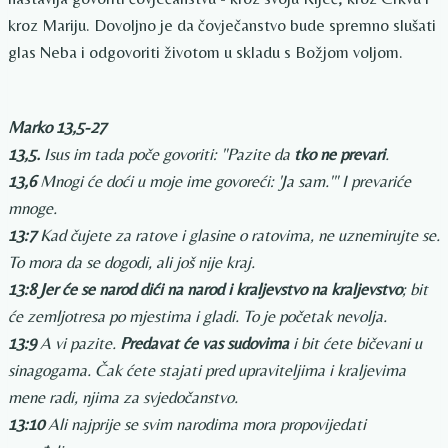
kroz Mariju. Dovoljno je da čovječanstvo bude spremno slušati
glas Neba i odgovoriti životom u skladu s Božjom voljom.
Marko 13,5-27
13,5.
Isus im tada poče govoriti: "Pazite da
tko ne prevari
.
13,6
Mnogi će doći u moje ime govoreći: 'Ja sam.'" I prevariće
mnoge.
13:7
Kad čujete za ratove i glasine o ratovima, ne uznemirujte se.
To mora da se dogodi, ali još nije kraj.
13:8
Jer će se narod dići na narod i kraljevstvo na kraljevstvo
; bit
će zemljotresa po mjestima i gladi. To je početak nevolja.
13:9
A vi pazite.
Predavat će vas sudovima
i bit ćete bičevani u
sinagogama. Čak ćete stajati pred upraviteljima i kraljevima
mene radi, njima za svjedočanstvo.
13:10
Ali najprije se svim narodima mora propovijedati