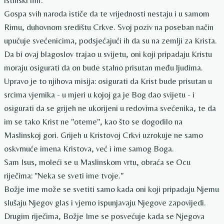
istinski mir.
Gospa svih naroda ističe da te vrijednosti nestaju i u samom
Rimu, duhovnom središtu Crkve. Svoj poziv na poseban način
upućuje svećenicima, podsjećajući ih da su na zemlji za Krista.
Da bi ovaj blagoslov trajao u svijetu, oni koji pripadaju Kristu
moraju osigurati da on bude stalno prisutan među ljudima.
Upravo je to njihova misija: osigurati da Krist bude prisutan u
srcima vjernika - u mjeri u kojoj ga je Bog dao svijetu - i
osigurati da se grijeh ne ukorijeni u redovima svećenika, te da
im se tako Krist ne "oteme", kao što se dogodilo na
Maslinskoj gori. Grijeh u Kristovoj Crkvi uzrokuje ne samo
oskvrnuće imena Kristova, već i ime samog Boga.
Sam Isus, moleći se u Maslinskom vrtu, obraća se Ocu
riječima: "Neka se sveti ime tvoje."
Božje ime može se svetiti samo kada oni koji pripadaju Njemu
slušaju Njegov glas i vjerno ispunjavaju Njegove zapovijedi.
Drugim riječima, Božje Ime se posvećuje kada se Njegova