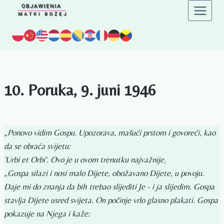
Preskoči
na
sadržaj
10. Poruka, 9. juni 1946
„Ponovo vidim Gospu. Upozorava, mašući prstom i govoreći, kao
da se obraća svijetu:
'Urbi et Orbi'. Ovo je u ovom trenutku najvažnije
.
„Gospa silazi i nosi malo Dijete, obožavano Dijete, u povoju.
Daje mi do znanja da bih trebao slijediti Je - i ja slijedim. Gospa
stavlja Dijete usred svijeta. On počinje vrlo glasno plakati. Gospa
pokazuje na Njega i kaže: