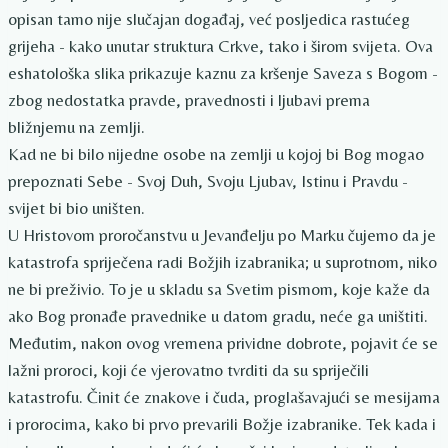
opisan tamo nije slučajan događaj, već posljedica rastućeg
grijeha - kako unutar struktura Crkve, tako i širom svijeta. Ova
eshatološka slika prikazuje kaznu za kršenje Saveza s Bogom -
zbog nedostatka pravde, pravednosti i ljubavi prema
bližnjemu na zemlji.
Kad ne bi bilo nijedne osobe na zemlji u kojoj bi Bog mogao
prepoznati Sebe - Svoj Duh, Svoju Ljubav, Istinu i Pravdu -
svijet bi bio uništen.
U Hristovom proročanstvu u Jevanđelju po Marku čujemo da je
katastrofa spriječena radi Božjih izabranika; u suprotnom, niko
ne bi preživio. To je u skladu sa Svetim pismom, koje kaže da
ako Bog pronađe pravednike u datom gradu, neće ga uništiti.
Međutim, nakon ovog vremena prividne dobrote, pojavit će se
lažni proroci, koji će vjerovatno tvrditi da su spriječili
katastrofu. Činit će znakove i čuda, proglašavajući se mesijama
i prorocima, kako bi prvo prevarili Božje izabranike. Tek kada i