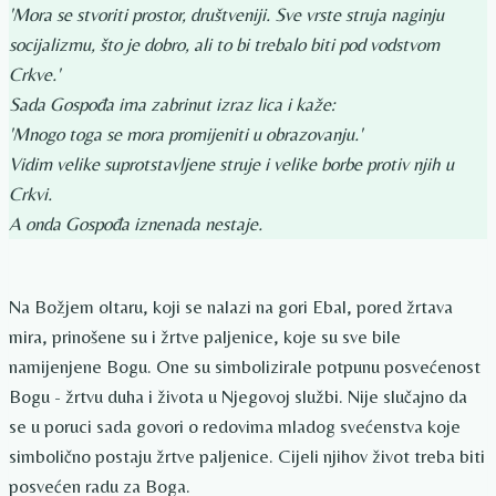
'Mora se stvoriti prostor, društveniji. Sve vrste struja naginju
socijalizmu, što je dobro, ali to bi trebalo biti pod vodstvom
Crkve.'
Sada Gospođa ima zabrinut izraz lica i kaže:
'Mnogo toga se mora promijeniti u obrazovanju.'
Vidim velike suprotstavljene struje i velike borbe protiv njih u
Crkvi.
A onda Gospođa iznenada nestaje.
Na Božjem oltaru, koji se nalazi na gori Ebal, pored žrtava
mira, prinošene su i žrtve paljenice, koje su sve bile
namijenjene Bogu. One su simbolizirale potpunu posvećenost
Bogu - žrtvu duha i života u Njegovoj službi. Nije slučajno da
se u poruci sada govori o redovima mladog svećenstva koje
simbolično postaju žrtve paljenice. Cijeli njihov život treba biti
posvećen radu za Boga.