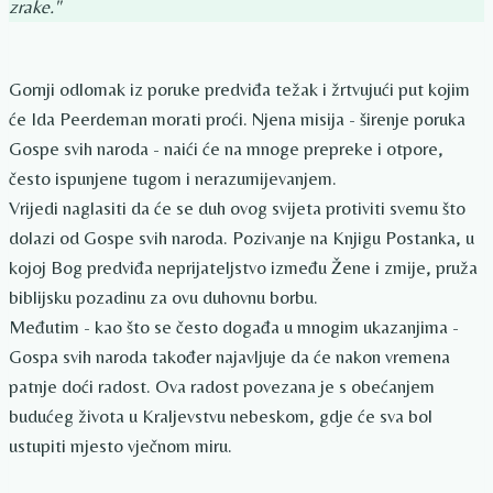
zrake."
Gornji odlomak iz poruke predviđa težak i žrtvujući put kojim
će Ida Peerdeman morati proći. Njena misija - širenje poruka
Gospe svih naroda - naići će na mnoge prepreke i otpore,
često ispunjene tugom i nerazumijevanjem.
Vrijedi naglasiti da će se duh ovog svijeta protiviti svemu što
dolazi od Gospe svih naroda. Pozivanje na Knjigu Postanka, u
kojoj Bog predviđa neprijateljstvo između Žene i zmije, pruža
biblijsku pozadinu za ovu duhovnu borbu.
Međutim - kao što se često događa u mnogim ukazanjima -
Gospa svih naroda također najavljuje da će nakon vremena
patnje doći radost. Ova radost povezana je s obećanjem
budućeg života u Kraljevstvu nebeskom, gdje će sva bol
ustupiti mjesto vječnom miru.