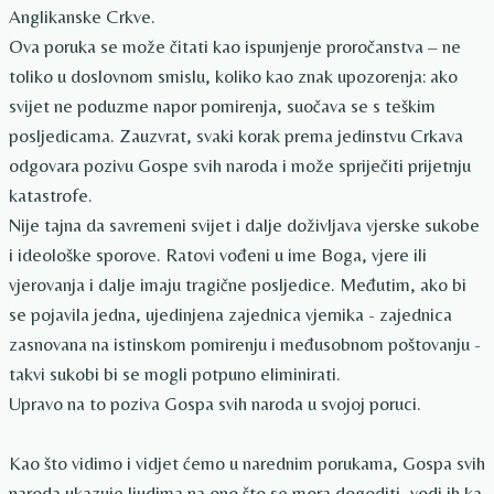
Anglikanske Crkve.
Ova poruka se može čitati kao ispunjenje proročanstva – ne
toliko u doslovnom smislu, koliko kao znak upozorenja: ako
svijet ne poduzme napor pomirenja, suočava se s teškim
posljedicama. Zauzvrat, svaki korak prema jedinstvu Crkava
odgovara pozivu Gospe svih naroda i može spriječiti prijetnju
katastrofe.
Nije tajna da savremeni svijet i dalje doživljava vjerske sukobe
i ideološke sporove. Ratovi vođeni u ime Boga, vjere ili
vjerovanja i dalje imaju tragične posljedice. Međutim, ako bi
se pojavila jedna, ujedinjena zajednica vjernika - zajednica
zasnovana na istinskom pomirenju i međusobnom poštovanju -
takvi sukobi bi se mogli potpuno eliminirati.
Upravo na to poziva Gospa svih naroda u svojoj poruci.
Kao što vidimo i vidjet ćemo u narednim porukama, Gospa svih
naroda ukazuje ljudima na ono što se mora dogoditi, vodi ih ka