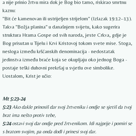
a nije prinio žrtvu mira dok je Bog bio tamo, riskirao smrtnu
kaznu:
"Bit će kamenovan ili ustrijeljen strijelom" (Izlazak 19:12–13).
Takva "Božja planina" u današnjem svijetu, kako sugerira
struktura Hrama Gospe od svih naroda, jeste Crkva, gdje je
Bog prisutan u Tijelu i Krvi Kristovoj tokom svete mise. Stoga,
nesloga između kršćanskih denominacija - nedostatak
jedinstva između braće koja se okupljaju oko jednog Boga -
postaje teški duhovni prekršaj u svjetlu ove simbolike.
Uostalom, Krist je učio:
Mt 5:23-24
5:23
Ako dakle prinosiš dar svoj žrtveniku i ondje se sjetiš da tvoj
brat ima nešto protiv tebe,
5:24
ostavi svoj dar ondje pred žrtvenikom. Idi najprije i pomiri se
s bratom svojim, pa onda dođi i prinesi svoj dar.