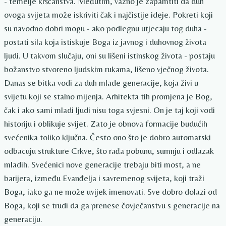
- temelje kršćanstva. Međutim, važno je zapamtiti da duh
ovoga svijeta može iskriviti čak i najčistije ideje. Pokreti koji
su navodno dobri mogu - ako podlegnu utjecaju tog duha -
postati sila koja istiskuje Boga iz javnog i duhovnog života
ljudi. U takvom slučaju, oni su lišeni istinskog života - postaju
božanstvo stvoreno ljudskim rukama, lišeno vječnog života.
Danas se bitka vodi za duh mlade generacije, koja živi u
svijetu koji se stalno mijenja. Arhitekta tih promjena je Bog,
čak i ako sami mladi ljudi nisu toga svjesni. On je taj koji vodi
historiju i oblikuje svijet. Zato je obnova formacije budućih
svećenika toliko ključna. Često ono što je dobro automatski
odbacuju strukture Crkve, što rađa pobunu, sumnju i odlazak
mladih. Svećenici nove generacije trebaju biti most, a ne
barijera, između Evanđelja i savremenog svijeta, koji traži
Boga, iako ga ne može uvijek imenovati. Sve dobro dolazi od
Boga, koji se trudi da ga prenese čovječanstvu s generacije na
generaciju.