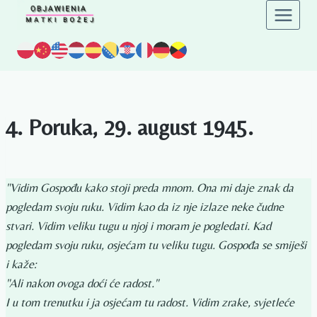
Preskoči
na
sadržaj
4. Poruka, 29. august 1945.
"Vidim Gospođu kako stoji preda mnom. Ona mi daje znak da
pogledam svoju ruku. Vidim kao da iz nje izlaze neke čudne
stvari. Vidim veliku tugu u njoj i moram je pogledati. Kad
pogledam svoju ruku, osjećam tu veliku tugu. Gospođa se smiješi
i kaže:
"Ali nakon ovoga doći će radost."
I u tom trenutku i ja osjećam tu radost. Vidim zrake, svjetleće