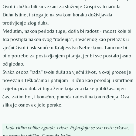
život i služba bili su vezani za služenje Gospi svih naroda -
Duhu Istine, i stoga je na svakom koraku doživljavala
protivljenje zlog duha.
Međutim, nakon perioda tuge, došla bi radost - radost koju bi
Ida postigla nakon svog "rođenja", shvaćenog kao prelazak u
vječni život i uskrsnuće u Kraljevstvu Nebeskom. Tamo ne bi
bilo potrebe za postavljanjem pitanja, jer bi sve postalo jasno i
očigledno.
Svaka osoba "rađa" svoju dušu za vječni život, a ovaj proces je
povezan s teškoćama i patnjom - slično kao porođaj u smrtnom
svijetu: prvo dolazi tuga žene koja zna da se približava njen
čas, zatim bol, i konačno, punoća radosti nakon rođenja. Ova
slika je osnova cijele poruke.
„Tada vidim velike zgrade, crkve. Pojavljuju se sve vrste crkava,
ne samo katoličke. Gospođa kaže: