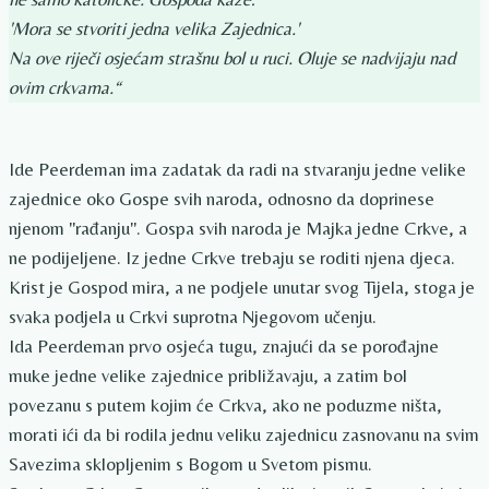
'Mora se stvoriti jedna velika Zajednica.'
Na ove riječi osjećam strašnu bol u ruci. Oluje se nadvijaju nad
ovim crkvama.“
Ide Peerdeman ima zadatak da radi na stvaranju jedne velike
zajednice oko Gospe svih naroda, odnosno da doprinese
njenom "rađanju". Gospa svih naroda je Majka jedne Crkve, a
ne podijeljene. Iz jedne Crkve trebaju se roditi njena djeca.
Krist je Gospod mira, a ne podjele unutar svog Tijela, stoga je
svaka podjela u Crkvi suprotna Njegovom učenju.
Ida Peerdeman prvo osjeća tugu, znajući da se porođajne
muke jedne velike zajednice približavaju, a zatim bol
povezanu s putem kojim će Crkva, ako ne poduzme ništa,
morati ići da bi rodila jednu veliku zajednicu zasnovanu na svim
Savezima sklopljenim s Bogom u Svetom pismu.