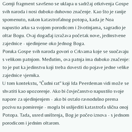
Gornji fragment savršeno se uklapa u sadržaj otkrivenja Gospe
svih naroda i nosi duboko duhovno značenje. Kao što je ranije
spomenuto, nakon katastrofalnog potopa, kada je Noa
napustio arku sa svojom porodicom i životinjama, sagradio je
oltar Bogu. Ovaj događaj izražava početak nove, jedinstvene
zajednice - ujedinjene oko Jednog Boga.
Poruka Gospe svih naroda govori o Crkvama koje se suočavaju
s velikom patnjom. Međutim, ova patnja ima duboko značenje:
to je put ka jedinstvu koji treba dovesti do pojave jedne velike
zajednice vjernika.
U tom kontekstu, "Čudni rat" koji Ida Peerdeman vidi može se
shvatiti kao upozorenje. Ako bi čovječanstvo napustilo svoje
napore za ujedinjenjem - ako bi ostalo ravnodušno prema
pozivu na pomirenje - mogla bi uslijediti katastrofa slična onoj
Potopa. Tada, usred uništenja, Bog je počeo iznova - s jednom
porodicom i jednim oltarom.