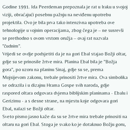
Godine 1991. Ida Peerdeman prepoznala je rat u Iraku u svojoj
viziji, obraćajući posebnu pažnju na neviđenu upotrebu
projektila. Ovo je bila prva tako intenzivna upotreba ove
tehnologije u vojnim operacijama, zbog čega je – ne susrevši
se prethodno s ovom vrstom oružja – ovaj rat nazvala
"čudnim".
Vrijedi se ovdje podsjetiti da je na gori Ebal stajao Božji oltar,
gdje su se prinosile žrtve mira. Planina Ebal bila je "Božja
gora", po uzoru na planinu Sinaj, gdje su se, prema
Mojsijevom zakonu, trebale prinositi žrtve mira. Ova simbolika
se odrazila i u dizajnu Hrama Gospe svih naroda, gdje
raspored oltara odgovara dvjema biblijskim planinama - Ebalu i
Gerizimu - a s desne strane, na mjestu koje odgovara gori
Ebal, nalazi se Božji oltar.
Sveto pismo jasno kaže da su se žrtve mira trebale prinositi na
oltaru na gori Ebal. Stoga je svako ko je dotaknuo Božju goru,