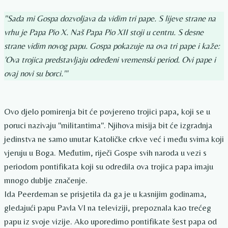
"Sada mi Gospa dozvoljava da vidim tri pape. S lijeve strane na
vrhu je Papa Pio X. Naš Papa Pio XII stoji u centru. S desne
strane vidim novog papu. Gospa pokazuje na ova tri pape i kaže:
'Ova trojica predstavljaju određeni vremenski period. Ovi pape i
ovaj novi su borci.'"
Ovo djelo pomirenja bit će povjereno trojici papa, koji se u
poruci nazivaju "militantima". Njihova misija bit će izgradnja
jedinstva ne samo unutar Katoličke crkve već i među svima koji
vjeruju u Boga. Međutim, riječi Gospe svih naroda u vezi s
periodom pontifikata koji su odredila ova trojica papa imaju
mnogo dublje značenje.
Ida Peerdeman se prisjetila da ga je u kasnijim godinama,
gledajući papu Pavla VI na televiziji, prepoznala kao trećeg
papu iz svoje vizije. Ako uporedimo pontifikate šest papa od