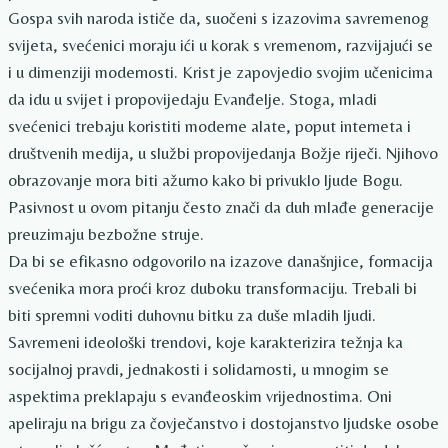
Gospa svih naroda ističe da, suočeni s izazovima savremenog
svijeta, svećenici moraju ići u korak s vremenom, razvijajući se
i u dimenziji modernosti. Krist je zapovjedio svojim učenicima
da idu u svijet i propovijedaju Evanđelje. Stoga, mladi
svećenici trebaju koristiti moderne alate, poput interneta i
društvenih medija, u službi propovijedanja Božje riječi. Njihovo
obrazovanje mora biti ažurno kako bi privuklo ljude Bogu.
Pasivnost u ovom pitanju često znači da duh mlađe generacije
preuzimaju bezbožne struje.
Da bi se efikasno odgovorilo na izazove današnjice, formacija
svećenika mora proći kroz duboku transformaciju. Trebali bi
biti spremni voditi duhovnu bitku za duše mladih ljudi.
Savremeni ideološki trendovi, koje karakterizira težnja ka
socijalnoj pravdi, jednakosti i solidarnosti, u mnogim se
aspektima preklapaju s evanđeoskim vrijednostima. Oni
apeliraju na brigu za čovječanstvo i dostojanstvo ljudske osobe