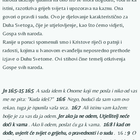
istini, razotkriva grijeh svijeta i upozorava na kaznu. Ona
govori o pravdi i sudu. Ovo je djelovanje karakteristično za
Duha Svetoga, čije je utjelovljenje, kao što ćemo vidjeti,
Gospa svih naroda.
Ranije u poruci spomenuli smo i Kristove riječi o patnji i
radosti, kojima u Ivanovom evanđelju neposredno prethode
izjave o Duhu Svetome. Ovi stihovi čine temelj otkrivenja
Gospe svih naroda.
Jn 16:5-15
16:5
A sada idem k Onome koji me posla i niko od vas
me ne pita: "Kuda ideš?"
16:6
Nego, budući da sam vam ovo
rekao, tuga je ispunila vaša srca.
16:7
Ali istinu vam kažem:
bolje je za vas da ja odem.
Jer ako ja ne odem, Utješitelj neće
doći k vama
. Ako li odem, poslat ću ga k vama.
16:8 I kad on
dođe, uvjerit će svijet o grijehu, o pravednosti i o sudu
.
16
:
9
O