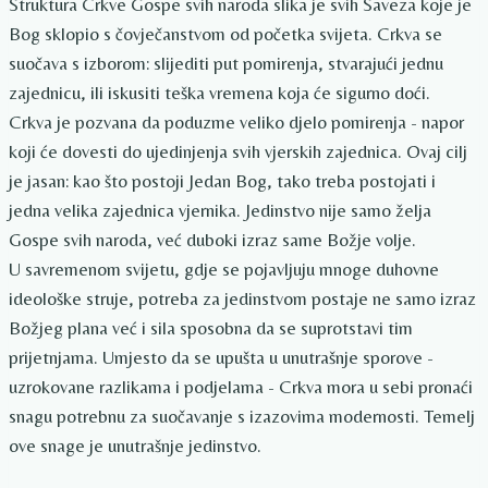
Struktura Crkve Gospe svih naroda slika je svih Saveza koje je
Bog sklopio s čovječanstvom od početka svijeta. Crkva se
suočava s izborom: slijediti put pomirenja, stvarajući jednu
zajednicu, ili iskusiti teška vremena koja će sigurno doći.
Crkva je pozvana da poduzme veliko djelo pomirenja - napor
koji će dovesti do ujedinjenja svih vjerskih zajednica. Ovaj cilj
je jasan: kao što postoji Jedan Bog, tako treba postojati i
jedna velika zajednica vjernika. Jedinstvo nije samo želja
Gospe svih naroda, već duboki izraz same Božje volje.
U savremenom svijetu, gdje se pojavljuju mnoge duhovne
ideološke struje, potreba za jedinstvom postaje ne samo izraz
Božjeg plana već i sila sposobna da se suprotstavi tim
prijetnjama. Umjesto da se upušta u unutrašnje sporove -
uzrokovane razlikama i podjelama - Crkva mora u sebi pronaći
snagu potrebnu za suočavanje s izazovima modernosti. Temelj
ove snage je unutrašnje jedinstvo.