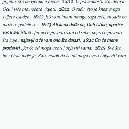
grijehu, što ne vjeruju u mene;
16:10
O pravednosti, što idem k
Ocu i više me nećete vidjeti;
16:11
O sudu, što je knez ovoga
svijeta osuđen.
16:12
Još vam imam mnogo toga reći, ali sada ne
možete podnijeti
.
16:13
Ali kada dođe on, Duh istine, uputiće
vas u svu istinu
. Jer neće govoriti sam od sebe, nego će govoriti
šta čuje i
najavljivaće vam ono što dolazi.
16:14
On će mene
proslaviti
, jer će od moga uzeti i objaviti vama.
16:15
Sve što
ima Otac moje je. Zato rekoh da će od moga uzeti i objaviti vam.