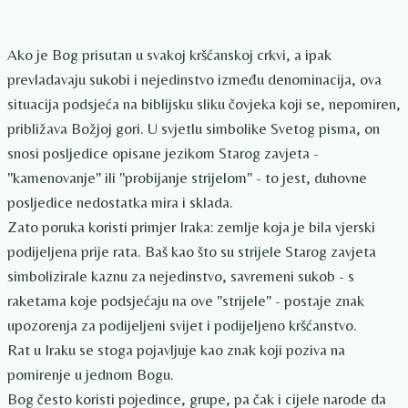
Ako je Bog prisutan u svakoj kršćanskoj crkvi, a ipak
prevladavaju sukobi i nejedinstvo između denominacija, ova
situacija podsjeća na biblijsku sliku čovjeka koji se, nepomiren,
približava Božjoj gori. U svjetlu simbolike Svetog pisma, on
snosi posljedice opisane jezikom Starog zavjeta -
"kamenovanje" ili "probijanje strijelom" - to jest, duhovne
posljedice nedostatka mira i sklada.
Zato poruka koristi primjer Iraka: zemlje koja je bila vjerski
podijeljena prije rata. Baš kao što su strijele Starog zavjeta
simbolizirale kaznu za nejedinstvo, savremeni sukob - s
raketama koje podsjećaju na ove "strijele" - postaje znak
upozorenja za podijeljeni svijet i podijeljeno kršćanstvo.
Rat u Iraku se stoga pojavljuje kao znak koji poziva na
pomirenje u jednom Bogu.
Bog često koristi pojedince, grupe, pa čak i cijele narode da