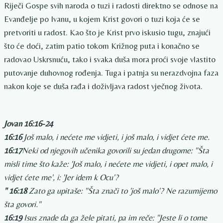
Riječi Gospe svih naroda o tuzi i radosti direktno se odnose na
Evanđelje po Ivanu, u kojem Krist govori o tuzi koja će se
pretvoriti u radost. Kao što je Krist prvo iskusio tugu, znajući
što će doći, zatim patio tokom Križnog puta i konačno se
radovao Uskrsnuću, tako i svaka duša mora proći svoje vlastito
putovanje duhovnog rođenja. Tuga i patnja su nerazdvojna faza
nakon koje se duša rađa i doživljava radost vječnog života.
Jovan 16:16-24
16:16
Još malo, i nećete me vidjeti, i još malo, i vidjet ćete me.
16:17
Neki od njegovih učenika govorili su jedan drugome: "Šta
misli time što kaže: 'Još malo, i nećete me vidjeti, i opet malo, i
vidjet ćete me', i: 'Jer idem k Ocu'?
" 16:18
Zato ga upitaše: "Šta znači to 'još malo'? Ne razumijemo
šta govori."
16:19
Isus znade da ga žele pitati, pa im reče: "Jeste li o tome