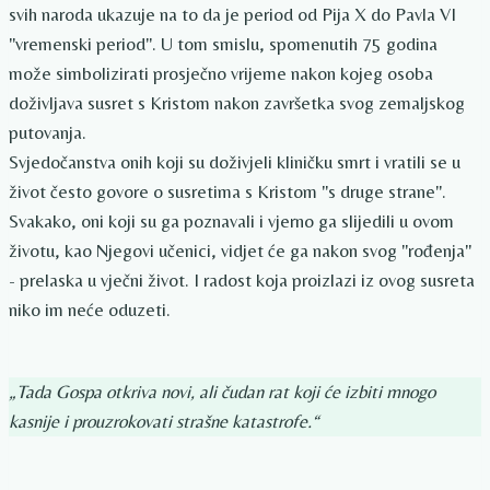
svih naroda ukazuje na to da je period od Pija X do Pavla VI
"vremenski period". U tom smislu, spomenutih 75 godina
može simbolizirati prosječno vrijeme nakon kojeg osoba
doživljava susret s Kristom nakon završetka svog zemaljskog
putovanja.
Svjedočanstva onih koji su doživjeli kliničku smrt i vratili se u
život često govore o susretima s Kristom "s druge strane".
Svakako, oni koji su ga poznavali i vjerno ga slijedili u ovom
životu, kao Njegovi učenici, vidjet će ga nakon svog "rođenja"
- prelaska u vječni život. I radost koja proizlazi iz ovog susreta
niko im neće oduzeti.
„Tada Gospa otkriva novi, ali čudan rat koji će izbiti mnogo
kasnije i prouzrokovati strašne katastrofe.“