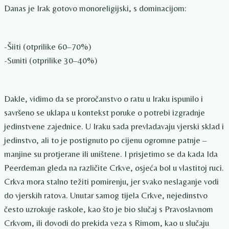
Danas je Irak gotovo monoreligijski, s dominacijom:
-Šiiti (otprilike 60–70%)
-Suniti (otprilike 30–40%)
Dakle, vidimo da se proročanstvo o ratu u Iraku ispunilo i
savršeno se uklapa u kontekst poruke o potrebi izgradnje
jedinstvene zajednice. U Iraku sada prevladavaju vjerski sklad i
jedinstvo, ali to je postignuto po cijenu ogromne patnje –
manjine su protjerane ili uništene. I prisjetimo se da kada Ida
Peerdeman gleda na različite Crkve, osjeća bol u vlastitoj ruci.
Crkva mora stalno težiti pomirenju, jer svako neslaganje vodi
do vjerskih ratova. Unutar samog tijela Crkve, nejedinstvo
često uzrokuje raskole, kao što je bio slučaj s Pravoslavnom
Crkvom, ili dovodi do prekida veza s Rimom, kao u slučaju