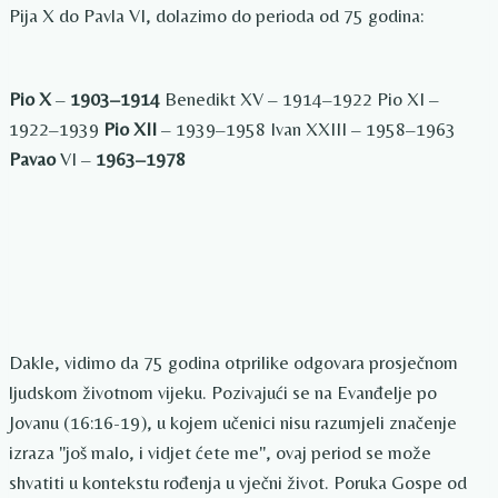
Pija X do Pavla VI, dolazimo do perioda od 75 godina:
Pio X
–
1903–1914
Benedikt XV – 1914–1922 Pio XI –
1922–1939
Pio XII
– 1939–1958 Ivan XXIII – 1958–1963
Pavao
VI –
1963–1978
Dakle, vidimo da 75 godina otprilike odgovara prosječnom
ljudskom životnom vijeku. Pozivajući se na Evanđelje po
Jovanu (16:16-19), u kojem učenici nisu razumjeli značenje
izraza "još malo, i vidjet ćete me", ovaj period se može
shvatiti u kontekstu rođenja u vječni život. Poruka Gospe od