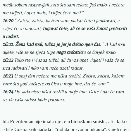
među sobom raspravljali zato što sam rekao: 'Još malo, i nećete
me vidjeti, i opet malo, i vidjet ćete me?'"
16:20 "
Zaista, zaista, kažem vam: plakat ćete i jadikovati, a
svijet će se radovati;
tugovat ćete, ali će se vaša žalost pretvoriti
u radost.
16:21
.
Žena kad rodi, tužna je jer je došao njen čas
. " ​​A kad rodi
dijete, više se ne sjeća tuge
nego radosti
što se čovjek rodio.
16:22
Tako ste i vi sada tužni, ali ću vas opet vidjeti i vaša će se
srca radovati i niko vam neće uzeti radost.
16:23
U onaj dan nećete me ništa tražiti. Zaista, zaista, kažem
vam: što god zaištete od Oca u moje ime, dat će vam."
16:24
Do sada niste ništa tražili u moje ime. Ištite i dat će vam
se, da vaša radost bude potpuna.
Ida Peerdeman nije imala djece u biološkom smislu, ali - kako
ističe Gospa svih naroda - "rađala bi svojim rukama". Cijeli njen