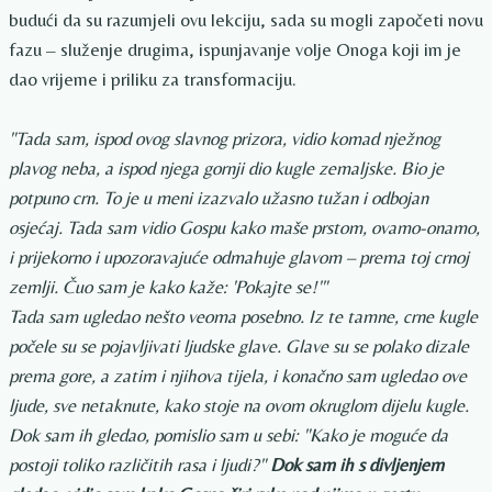
budući da su razumjeli ovu lekciju, sada su mogli započeti novu
fazu – služenje drugima, ispunjavanje volje Onoga koji im je
dao vrijeme i priliku za transformaciju.
"Tada sam, ispod ovog slavnog prizora, vidio komad nježnog
plavog neba, a ispod njega gornji dio kugle zemaljske. Bio je
potpuno crn. To je u meni izazvalo užasno tužan i odbojan
osjećaj. Tada sam vidio Gospu kako maše prstom, ovamo-onamo,
i prijekorno i upozoravajuće odmahuje glavom – prema toj crnoj
zemlji. Čuo sam je kako kaže: 'Pokajte se!'"
Tada sam ugledao nešto veoma posebno. Iz te tamne, crne kugle
počele su se pojavljivati ​​ljudske glave. Glave su se polako dizale
prema gore, a zatim i njihova tijela, i konačno sam ugledao ove
ljude, sve netaknute, kako stoje na ovom okruglom dijelu kugle.
Dok sam ih gledao, pomislio sam u sebi: "Kako je moguće da
postoji toliko različitih rasa i ljudi?"
Dok sam ih s divljenjem