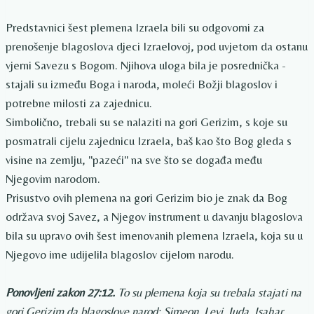
Predstavnici šest plemena Izraela bili su odgovorni za
prenošenje blagoslova djeci Izraelovoj, pod uvjetom da ostanu
vjerni Savezu s Bogom. Njihova uloga bila je posrednička -
stajali su između Boga i naroda, moleći Božji blagoslov i
potrebne milosti za zajednicu.
Simbolično, trebali su se nalaziti na gori Gerizim, s koje su
posmatrali cijelu zajednicu Izraela, baš kao što Bog gleda s
visine na zemlju, "pazeći" na sve što se događa među
Njegovim narodom.
Prisustvo ovih plemena na gori Gerizim bio je znak da Bog
održava svoj Savez, a Njegov instrument u davanju blagoslova
bila su upravo ovih šest imenovanih plemena Izraela, koja su u
Njegovo ime udijelila blagoslov cijelom narodu.
Ponovljeni zakon 27:12.
To su plemena koja su trebala stajati na
gori Gerizim da blagoslove narod: Simeon, Levi, Juda, Isahar,