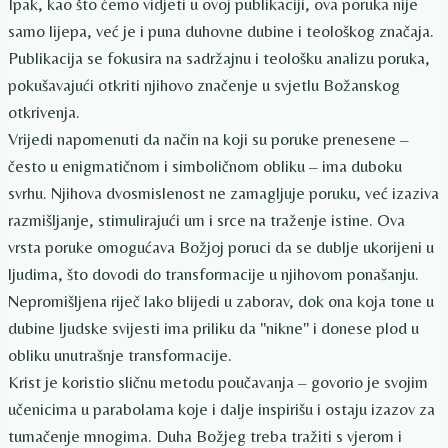
Ipak, kao što ćemo vidjeti u ovoj publikaciji, ova poruka nije
samo lijepa, već je i puna duhovne dubine i teološkog značaja.
Publikacija se fokusira na sadržajnu i teološku analizu poruka,
pokušavajući otkriti njihovo značenje u svjetlu Božanskog
otkrivenja.
Vrijedi napomenuti da način na koji su poruke prenesene –
često u enigmatičnom i simboličnom obliku – ima duboku
svrhu. Njihova dvosmislenost ne zamagljuje poruku, već izaziva
razmišljanje, stimulirajući um i srce na traženje istine. Ova
vrsta poruke omogućava Božjoj poruci da se dublje ukorijeni u
ljudima, što dovodi do transformacije u njihovom ponašanju.
Nepromišljena riječ lako blijedi u zaborav, dok ona koja tone u
dubine ljudske svijesti ima priliku da "nikne" i donese plod u
obliku unutrašnje transformacije.
Krist je koristio sličnu metodu poučavanja – govorio je svojim
učenicima u parabolama koje i dalje inspirišu i ostaju izazov za
tumačenje mnogima. Duha Božjeg treba tražiti s vjerom i