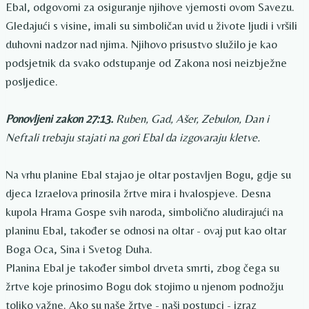
Ebal, odgovorni za osiguranje njihove vjernosti ovom Savezu.
Gledajući s visine, imali su simboličan uvid u živote ljudi i vršili
duhovni nadzor nad njima. Njihovo prisustvo služilo je kao
podsjetnik da svako odstupanje od Zakona nosi neizbježne
posljedice.
Ponovljeni zakon 27:13.
Ruben, Gad, Ašer, Zebulon, Dan i
Neftali trebaju stajati na gori Ebal da izgovaraju kletve.
Na vrhu planine Ebal stajao je oltar postavljen Bogu, gdje su
djeca Izraelova prinosila žrtve mira i hvalospjeve. Desna
kupola Hrama Gospe svih naroda, simbolično aludirajući na
planinu Ebal, također se odnosi na oltar - ovaj put kao oltar
Boga Oca, Sina i Svetog Duha.
Planina Ebal je također simbol drveta smrti, zbog čega su
žrtve koje prinosimo Bogu dok stojimo u njenom podnožju
toliko važne. Ako su naše žrtve - naši postupci - izraz