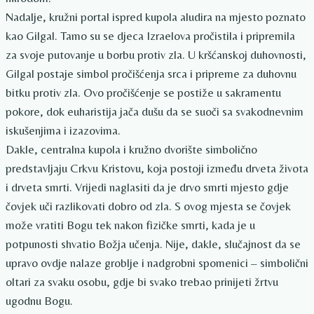
Nadalje, kružni portal ispred kupola aludira na mjesto poznato
kao Gilgal. Tamo su se djeca Izraelova pročistila i pripremila
za svoje putovanje u borbu protiv zla. U kršćanskoj duhovnosti,
Gilgal postaje simbol pročišćenja srca i pripreme za duhovnu
bitku protiv zla. Ovo pročišćenje se postiže u sakramentu
pokore, dok euharistija jača dušu da se suoči sa svakodnevnim
iskušenjima i izazovima.
Dakle, centralna kupola i kružno dvorište simbolično
predstavljaju Crkvu Kristovu, koja postoji između drveta života
i drveta smrti. Vrijedi naglasiti da je drvo smrti mjesto gdje
čovjek uči razlikovati dobro od zla. S ovog mjesta se čovjek
može vratiti Bogu tek nakon fizičke smrti, kada je u
potpunosti shvatio Božja učenja. Nije, dakle, slučajnost da se
upravo ovdje nalaze groblje i nadgrobni spomenici – simbolični
oltari za svaku osobu, gdje bi svako trebao prinijeti žrtvu
ugodnu Bogu.