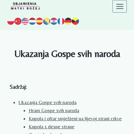
Preskoči
na
sadržaj
Ukazanja Gospe svih naroda
Sadržaj:
Ukazanja Gospe svih naroda
Hram Gospe svih naroda
Kupola i oltar smješteni na lijevoj strani crkve
Kupola s desne strane