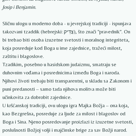
Josip i Benjamin.
Sličnu ulogu u moderno doba - u jevrejskoj tradiciji - ispunjava
takozvani tzaddik (hebrejski: צַדִּיק), što znači "pravednik". On
bi trebao biti osoba izuzetne svetosti i moralnog integriteta,
koja posreduje kod Boga u ime zajednice, tražeći milost,
zaštitu i blagoslove.
Tzadikim, posebno u hasidskom judaizmu, smatraju se
duhovnim vođama i posrednicima između Boga i naroda.
Njihovi životi trebaju biti transparentni, u skladu sa Zakonom i
puni predanosti – samo tada njihova molitva može biti
učinkovita za dobrobit zajednice.
U kršćanskoj tradiciji, ovu ulogu igra Majka Božja – ona koja,
kao Bezgrešna, posreduje za ljude za milost i blagoslov od
Boga i Sina. Njeno posredovanje proizlazi iz izuzetne svetosti,
poslušnosti Božjoj volji i majčinske brige za sav Božji narod.