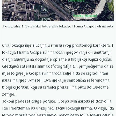
Fotografija 1. Satelitska fotografija lokacije Hrama Gospe svih naroda
Ova lokacija nije slučajna u smislu svog prostornog karaktera. I
lokacija Hrama Gospe svih naroda i njegov vanjski i unutrašnji
dizajn aludiraju na događaje opisane u biblijskoj Knjizi o Jošui.
Gledajući satelitski snimak (fotografija 1), primjećujemo da se
mjesto gdje je Gospa svih naroda željela da se izgradi hram
nalazi na rijeci Amstel. Ova rijeka je simbolična referenca na
biblijski Jordan, koji su Izraelci prelazili na putu do Obećane
zemlje.
Tokom pedeset druge poruke, Gospa svih naroda je dozvolila
Ide Peerdeman da u viziji vidi tačnu lokaciju hrama. U viziji, Ida
je prvo morala pogledati lijevo, nakon čega joj je Marija otkrila