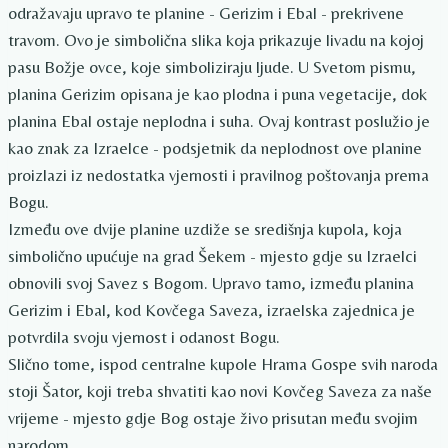
odražavaju upravo te planine - Gerizim i Ebal - prekrivene
travom. Ovo je simbolična slika koja prikazuje livadu na kojoj
pasu Božje ovce, koje simboliziraju ljude. U Svetom pismu,
planina Gerizim opisana je kao plodna i puna vegetacije, dok
planina Ebal ostaje neplodna i suha. Ovaj kontrast poslužio je
kao znak za Izraelce - podsjetnik da neplodnost ove planine
proizlazi iz nedostatka vjernosti i pravilnog poštovanja prema
Bogu.
Između ove dvije planine uzdiže se središnja kupola, koja
simbolično upućuje na grad Šekem - mjesto gdje su Izraelci
obnovili svoj Savez s Bogom. Upravo tamo, između planina
Gerizim i Ebal, kod Kovčega Saveza, izraelska zajednica je
potvrdila svoju vjernost i odanost Bogu.
Slično tome, ispod centralne kupole Hrama Gospe svih naroda
stoji Šator, koji treba shvatiti kao novi Kovčeg Saveza za naše
vrijeme - mjesto gdje Bog ostaje živo prisutan među svojim
narodom.