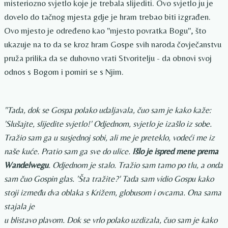
misteriozno svjetlo koje je trebala slijediti. Ovo svjetlo ju je
dovelo do tačnog mjesta gdje je hram trebao biti izgrađen.
Ovo mjesto je određeno kao "mjesto povratka Bogu", što
ukazuje na to da se kroz hram Gospe svih naroda čovječanstvu
pruža prilika da se duhovno vrati Stvoritelju - da obnovi svoj
odnos s Bogom i pomiri se s Njim.
"Tada, dok se Gospa polako udaljavala, čuo sam je kako kaže:
'Slušajte, slijedite svjetlo!' Odjednom, svjetlo je izašlo iz sobe.
Tražio sam ga u susjednoj sobi, ali me je preteklo, vodeći me iz
naše kuće. Pratio sam ga sve do ulice.
Išlo je ispred mene prema
Wandelwegu
. Odjednom je stalo. Tražio sam tamo po tlu, a onda
sam čuo Gospin glas. 'Šta tražite?' Tada sam vidio Gospu kako
stoji između dva oblaka s Križem, globusom i ovcama. Ona sama
stajala je
u blistavo plavom. Dok se vrlo polako uzdizala, čuo sam je kako