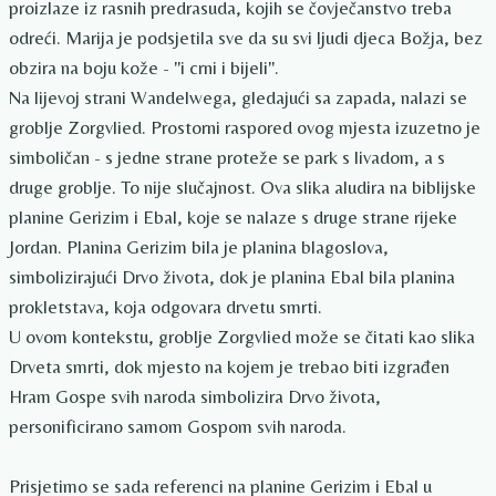
proizlaze iz rasnih predrasuda, kojih se čovječanstvo treba
odreći. Marija je podsjetila sve da su svi ljudi djeca Božja, bez
obzira na boju kože - "i crni i bijeli".
Na lijevoj strani Wandelwega, gledajući sa zapada, nalazi se
groblje Zorgvlied. Prostorni raspored ovog mjesta izuzetno je
simboličan - s jedne strane proteže se park s livadom, a s
druge groblje. To nije slučajnost. Ova slika aludira na biblijske
planine Gerizim i Ebal, koje se nalaze s druge strane rijeke
Jordan. Planina Gerizim bila je planina blagoslova,
simbolizirajući Drvo života, dok je planina Ebal bila planina
prokletstava, koja odgovara drvetu smrti.
U ovom kontekstu, groblje Zorgvlied može se čitati kao slika
Drveta smrti, dok mjesto na kojem je trebao biti izgrađen
Hram Gospe svih naroda simbolizira Drvo života,
personificirano samom Gospom svih naroda.
Prisjetimo se sada referenci na planine Gerizim i Ebal u