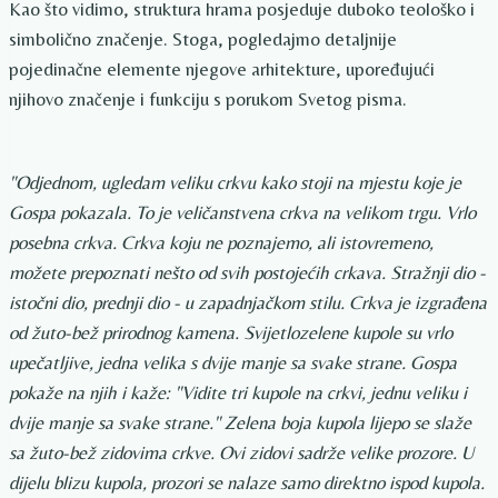
Kao što vidimo, struktura hrama posjeduje duboko teološko i
simbolično značenje. Stoga, pogledajmo detaljnije
pojedinačne elemente njegove arhitekture, upoređujući
njihovo značenje i funkciju s porukom Svetog pisma.
"Odjednom, ugledam veliku crkvu kako stoji na mjestu koje je
Gospa pokazala. To je veličanstvena crkva na velikom trgu. Vrlo
posebna crkva. Crkva koju ne poznajemo, ali istovremeno,
možete prepoznati nešto od svih postojećih crkava. Stražnji dio -
istočni dio, prednji dio - u zapadnjačkom stilu. Crkva je izgrađena
od žuto-bež prirodnog kamena. Svijetlozelene kupole su vrlo
upečatljive, jedna velika s dvije manje sa svake strane. Gospa
pokaže na njih i kaže: "Vidite tri kupole na crkvi, jednu veliku i
dvije manje sa svake strane." Zelena boja kupola lijepo se slaže
sa žuto-bež zidovima crkve. Ovi zidovi sadrže velike prozore. U
dijelu blizu kupola, prozori se nalaze samo direktno ispod kupola.