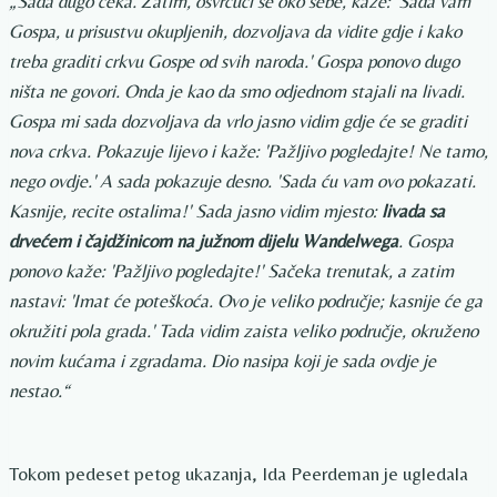
„Sada dugo čeka. Zatim, osvrćući se oko sebe, kaže: 'Sada vam
Gospa, u prisustvu okupljenih, dozvoljava da vidite gdje i kako
treba graditi crkvu Gospe od svih naroda.' Gospa ponovo dugo
ništa ne govori. Onda je kao da smo odjednom stajali na livadi.
Gospa mi sada dozvoljava da vrlo jasno vidim gdje će se graditi
nova crkva. Pokazuje lijevo i kaže: 'Pažljivo pogledajte! Ne tamo,
nego ovdje.' A sada pokazuje desno. 'Sada ću vam ovo pokazati.
Kasnije, recite ostalima!' Sada jasno vidim mjesto:
livada sa
drvećem i čajdžinicom na južnom dijelu Wandelwega
. Gospa
ponovo kaže: 'Pažljivo pogledajte!' Sačeka trenutak, a zatim
nastavi: 'Imat će poteškoća. Ovo je veliko područje; kasnije će ga
okružiti pola grada.' Tada vidim zaista veliko područje, okruženo
novim kućama i zgradama. Dio nasipa koji je sada ovdje je
nestao.“
Tokom pedeset petog ukazanja, Ida Peerdeman je ugledala