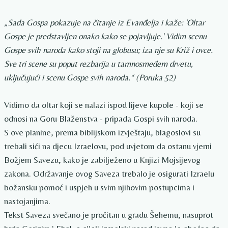
„Sada Gospa pokazuje na čitanje iz Evanđelja i kaže: 'Oltar
Gospe je predstavljen onako kako se pojavljuje.' Vidim scenu
Gospe svih naroda kako stoji na globusu; iza nje su Križ i ovce.
Sve tri scene su poput rezbarija u tamnosmeđem drvetu,
uključujući i scenu Gospe svih naroda.“ (Poruka 52)
Vidimo da oltar koji se nalazi ispod lijeve kupole - koji se
odnosi na Goru Blaženstva - pripada Gospi svih naroda.
S ove planine, prema biblijskom izvještaju, blagoslovi su
trebali sići na djecu Izraelovu, pod uvjetom da ostanu vjerni
Božjem Savezu, kako je zabilježeno u Knjizi Mojsijevog
zakona. Održavanje ovog Saveza trebalo je osigurati Izraelu
božansku pomoć i uspjeh u svim njihovim postupcima i
nastojanjima.
Tekst Saveza svečano je pročitan u gradu Šehemu, nasuprot