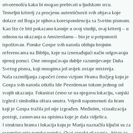
otvorenošću kako bi mogao prebivati ​​u ljudskom srcu.
Temeljni kriterij za procjenu autentičnosti svih objava koje
dolaze od Boga je njihova korespondencija sa Svetim pismom.
Kao što će biti pokazano kasnije u ovoj studiji, ovaj kriterij – u
odnosu na ukazanja u Amsterdamu – bio je u potpunosti
ispoštovan. Poruke Gospe svih naroda obiluju brojnim
referencama na Bibliju, koje na iznenađujući način odgovaraju
njenoj poruci. One omogućavaju dublje razumijevanje Duha
Svetog pisma, koji mnogima još uvijek ostaje misterija.
Naša razmišljanja započet ćemo vizijom Hrama Božjeg koju je
Gospa svih naroda otkrila Ide Peerdeman tokom jednog od
svojih ukazanja. Fokusirat ćemo se na njegovu lokaciju, vanjski
izgled i simboliku oltara unutra. Vrijedi napomenuti da hram
koji je Gospa tražila još nije izgrađen. Međutim, vizualizacija
postoji, zasnovana na opisima koje je dala vidjelica.
I struktura hrama i lokacija koju je Marija naznačila ključni su za
razumijevanje poruke poruka. Ovaj aspekt ukazanja - bitan za