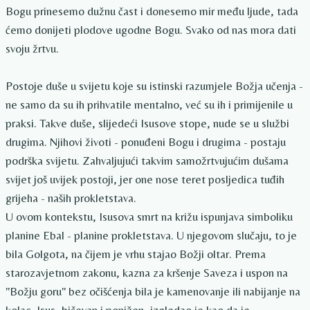
Bogu prinesemo dužnu čast i donesemo mir među ljude, tada
ćemo donijeti plodove ugodne Bogu. Svako od nas mora dati
svoju žrtvu.
Postoje duše u svijetu koje su istinski razumjele Božja učenja -
ne samo da su ih prihvatile mentalno, već su ih i primijenile u
praksi. Takve duše, slijedeći Isusove stope, nude se u službi
drugima. Njihovi životi - ponuđeni Bogu i drugima - postaju
podrška svijetu. Zahvaljujući takvim samožrtvujućim dušama
svijet još uvijek postoji, jer one nose teret posljedica tuđih
grijeha - naših prokletstava.
U ovom kontekstu, Isusova smrt na križu ispunjava simboliku
planine Ebal - planine prokletstava. U njegovom slučaju, to je
bila Golgota, na čijem je vrhu stajao Božji oltar. Prema
starozavjetnom zakonu, kazna za kršenje Saveza i uspon na
"Božju goru" bez očišćenja bila je kamenovanje ili nabijanje na