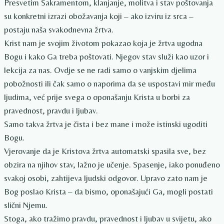
Presvetim Sakramentom, klanjanje, molitva i stav poštovanja
su konkretni izrazi obožavanja koji – ako izviru iz srca –
postaju naša svakodnevna žrtva.
Krist nam je svojim životom pokazao koja je žrtva ugodna
Bogu i kako Ga treba poštovati. Njegov stav služi kao uzor i
lekcija za nas. Ovdje se ne radi samo o vanjskim djelima
pobožnosti ili čak samo o naporima da se uspostavi mir među
ljudima, već prije svega o oponašanju Krista u borbi za
pravednost, pravdu i ljubav.
Samo takva žrtva je čista i bez mane i može istinski ugoditi
Bogu.
Vjerovanje da je Kristova žrtva automatski spasila sve, bez
obzira na njihov stav, lažno je učenje. Spasenje, iako ponuđeno
svakoj osobi, zahtijeva ljudski odgovor. Upravo zato nam je
Bog poslao Krista – da bismo, oponašajući Ga, mogli postati
slični Njemu.
Stoga, ako tražimo pravdu, pravednost i ljubav u svijetu, ako