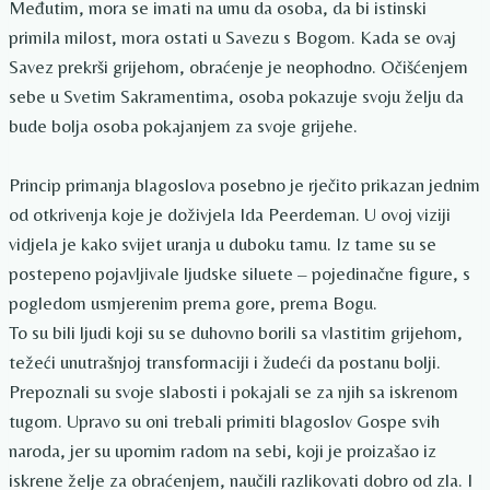
Međutim, mora se imati na umu da osoba, da bi istinski
primila milost, mora ostati u Savezu s Bogom. Kada se ovaj
Savez prekrši grijehom, obraćenje je neophodno. Očišćenjem
sebe u Svetim Sakramentima, osoba pokazuje svoju želju da
bude bolja osoba pokajanjem za svoje grijehe.
Princip primanja blagoslova posebno je rječito prikazan jednim
od otkrivenja koje je doživjela Ida Peerdeman. U ovoj viziji
vidjela je kako svijet uranja u duboku tamu. Iz tame su se
postepeno pojavljivale ljudske siluete – pojedinačne figure, s
pogledom usmjerenim prema gore, prema Bogu.
To su bili ljudi koji su se duhovno borili sa vlastitim grijehom,
težeći unutrašnjoj transformaciji i žudeći da postanu bolji.
Prepoznali su svoje slabosti i pokajali se za njih sa iskrenom
tugom. Upravo su oni trebali primiti blagoslov Gospe svih
naroda, jer su upornim radom na sebi, koji je proizašao iz
iskrene želje za obraćenjem, naučili razlikovati dobro od zla. I