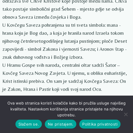
odražava sve Crkve Kristove koje postoje među nama. Crkva
tako postaje simbolični grad Šehem - mjesto gdje se odvija
obnova Saveza između čovjeka i Boga.
U Kovčegu Saveza pohranjena su tri sveta simbola: mana -
hrana koju je Bog dao, a koja je hranila narod Izraela tokom
njihovog četrdesetogodišnjeg lutanja pustinjom; ploče Deset
zapovijedi - simbol Zakona i vjernosti Savezu; i Aronov štap -
znak duhovnog vođstva i Božjeg izbora.
U Hramu Gospe svih naroda, centralni oltar sadrži Šator –
Kovčeg Saveza Novog Zavjeta. U njemu, u obliku euharistije,
Krist istinski prebiva. On sam je sadržaj Kovčega Saveza: On
je Zakon, Hrana i Pastir koji vodi svoj narod Ocu.
Ova web stranica koristi kolačiće kako bi pružila usluge najvišeg
„Na podiju stoje tri oltara, raspoređena u polukrug. Gospa
kvaliteta. Nastavkom korištenja stranice pristajete na njihovu
pokazuje na
centralni
i kaže:
'U sredini je Križ, Dnevno Čudo,
upotrebu.
oltar Žrtve Križa
.'“
Slažem se.
Ne pristajem.
Politika privatnosti
Tada Gospa pokazuje na niski
šator
, s malim križem na njemu.“