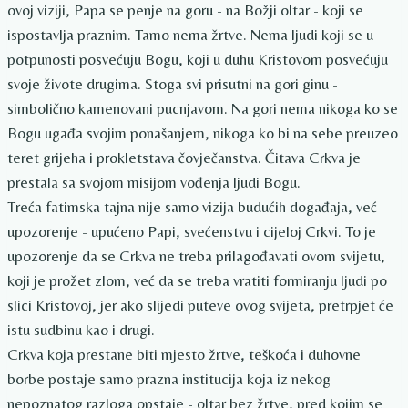
ovoj viziji, Papa se penje na goru - na Božji oltar - koji se
ispostavlja praznim. Tamo nema žrtve. Nema ljudi koji se u
potpunosti posvećuju Bogu, koji u duhu Kristovom posvećuju
svoje živote drugima. Stoga svi prisutni na gori ginu -
simbolično kamenovani pucnjavom. Na gori nema nikoga ko se
Bogu ugađa svojim ponašanjem, nikoga ko bi na sebe preuzeo
teret grijeha i prokletstava čovječanstva. Čitava Crkva je
prestala sa svojom misijom vođenja ljudi Bogu.
Treća fatimska tajna nije samo vizija budućih događaja, već
upozorenje - upućeno Papi, svećenstvu i cijeloj Crkvi. To je
upozorenje da se Crkva ne treba prilagođavati ovom svijetu,
koji je prožet zlom, već da se treba vratiti formiranju ljudi po
slici Kristovoj, jer ako slijedi puteve ovog svijeta, pretrpjet će
istu sudbinu kao i drugi.
Crkva koja prestane biti mjesto žrtve, teškoća i duhovne
borbe postaje samo prazna institucija koja iz nekog
nepoznatog razloga opstaje - oltar bez žrtve, pred kojim se