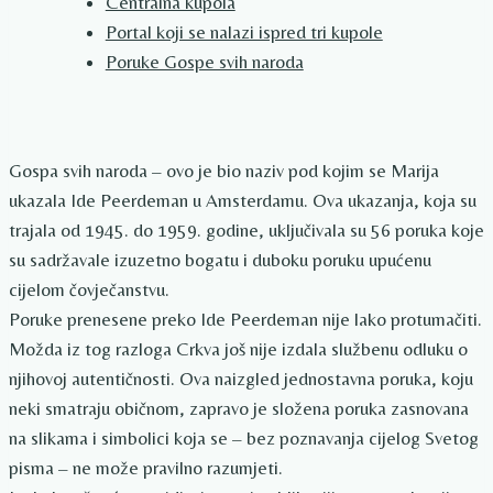
Centralna kupola
Portal koji se nalazi ispred tri kupole
Poruke Gospe svih naroda
Gospa svih naroda – ovo je bio naziv pod kojim se Marija
ukazala Ide Peerdeman u Amsterdamu. Ova ukazanja, koja su
trajala od 1945. do 1959. godine, uključivala su 56 poruka koje
su sadržavale izuzetno bogatu i duboku poruku upućenu
cijelom čovječanstvu.
Poruke prenesene preko Ide Peerdeman nije lako protumačiti.
Možda iz tog razloga Crkva još nije izdala službenu odluku o
njihovoj autentičnosti. Ova naizgled jednostavna poruka, koju
neki smatraju običnom, zapravo je složena poruka zasnovana
na slikama i simbolici koja se – bez poznavanja cijelog Svetog
pisma – ne može pravilno razumjeti.