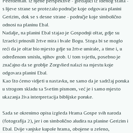
Peerdeman. Iz njene perspektive - gledajući iz Idenog stana -
s lijeve strane se protezalo područje koje odgovara planini
Gerizim, dok se s desne strane - područje koje simbolično
odnosi na planinu Ebal.
Nadalje, na planini Ebal stajao je Gospodnji oltar, gdje su
Izraelci prinosili žrtve mira i hvale Bogu. Stoga bi se moglo
reći da je oltar bio mjesto gdje su žrtve umirale, a time i, u
određenom smislu, njihov grob. U tom svjetlu, posebno je
značajno da se groblje Zorgvlied nalazi na mjestu koje
odgovara planini Ebal.
Kao što ćemo vidjeti u nastavku, ne samo da je sadržaj poruka
u strogom skladu sa Svetim pismom, već je i samo mjesto
ukazanja živa interpretacija biblijske poruke.
Sada se okrenimo opisu izgleda Hrama Gospe svih naroda
(fotografija 2), jer i on simbolično aludira na planine Gerizim i
Ebal. Dvije vanjske kupole hrama, obojene u zeleno,