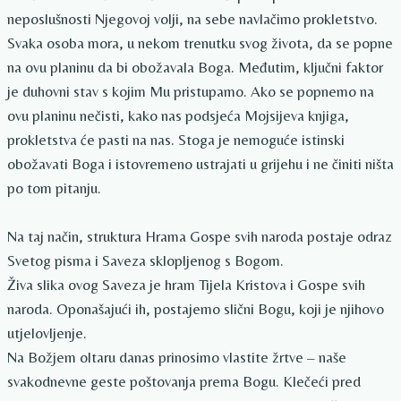
neposlušnosti Njegovoj volji, na sebe navlačimo prokletstvo.
Svaka osoba mora, u nekom trenutku svog života, da se popne
na ovu planinu da bi obožavala Boga. Međutim, ključni faktor
je duhovni stav s kojim Mu pristupamo. Ako se popnemo na
ovu planinu nečisti, kako nas podsjeća Mojsijeva knjiga,
prokletstva će pasti na nas. Stoga je nemoguće istinski
obožavati Boga i istovremeno ustrajati u grijehu i ne činiti ništa
po tom pitanju.
Na taj način, struktura Hrama Gospe svih naroda postaje odraz
Svetog pisma i Saveza sklopljenog s Bogom.
Živa slika ovog Saveza je hram Tijela Kristova i Gospe svih
naroda. Oponašajući ih, postajemo slični Bogu, koji je njihovo
utjelovljenje.
Na Božjem oltaru danas prinosimo vlastite žrtve – naše
svakodnevne geste poštovanja prema Bogu. Klečeći pred