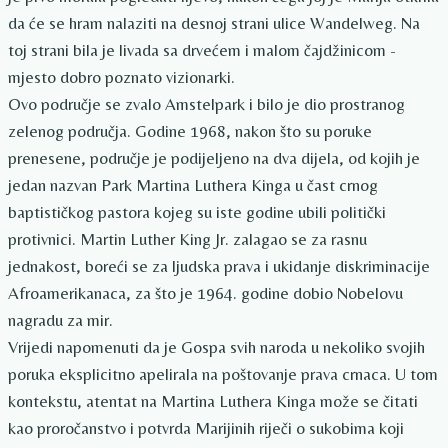
da će se hram nalaziti na desnoj strani ulice Wandelweg. Na
toj strani bila je livada sa drvećem i malom čajdžinicom -
mjesto dobro poznato vizionarki.
Ovo područje se zvalo Amstelpark i bilo je dio prostranog
zelenog područja. Godine 1968, nakon što su poruke
prenesene, područje je podijeljeno na dva dijela, od kojih je
jedan nazvan Park Martina Luthera Kinga u čast crnog
baptističkog pastora kojeg su iste godine ubili politički
protivnici. Martin Luther King Jr. zalagao se za rasnu
jednakost, boreći se za ljudska prava i ukidanje diskriminacije
Afroamerikanaca, za što je 1964. godine dobio Nobelovu
nagradu za mir.
Vrijedi napomenuti da je Gospa svih naroda u nekoliko svojih
poruka eksplicitno apelirala na poštovanje prava crnaca. U tom
kontekstu, atentat na Martina Luthera Kinga može se čitati
kao proročanstvo i potvrda Marijinih riječi o sukobima koji