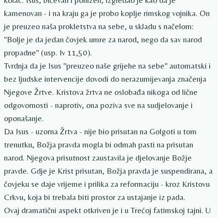
kolac. Isus, bičevan i ponižen, izgledao je kao da je
kamenovan - i na kraju ga je probo koplje rimskog vojnika. On
je preuzeo naša prokletstva na sebe, u skladu s načelom:
"Bolje je da jedan čovjek umre za narod, nego da sav narod
propadne" (usp. Iv 11,50).
Tvrdnja da je Isus "preuzeo naše grijehe na sebe" automatski i
bez ljudske intervencije dovodi do nerazumijevanja značenja
Njegove Žrtve. Kristova žrtva ne oslobađa nikoga od lične
odgovornosti - naprotiv, ona poziva sve na sudjelovanje i
oponašanje.
Da Isus - uzorna Žrtva - nije bio prisutan na Golgoti u tom
trenutku, Božja pravda mogla bi odmah pasti na prisutan
narod. Njegova prisutnost zaustavila je djelovanje Božje
pravde. Gdje je Krist prisutan, Božja pravda je suspendirana, a
čovjeku se daje vrijeme i prilika za reformaciju - kroz Kristovu
Crkvu, koja bi trebala biti prostor za ustajanje iz pada.
Ovaj dramatični aspekt otkriven je i u Trećoj fatimskoj tajni. U