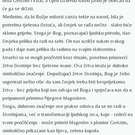
brda Gerizim i Ebal, a cijeli izraelski narod javno je obećao da
će ga se držati.
Međutim, da bi Božje milosti zaista tekle na narod, bila je
potrebna tjelesna čistoća, ali čovjek se rađa nečist - slabo biće
sklono grijehu. Stoga je Bog, poznavajući ljudsku prirodu, dao
čovjeku priliku da radi na sebi. On nas uzdiže nakon svakog
pada i daje nam priliku da radimo na svojim slabostima.
Izraelci su se mogli pročistiti kroz rituale, posebno prinoseći
žrtvu životinje bez tjelesne mane. Ova žrtva imala je duboko
simbolično značenje. Dopuštajući žrtve životinja, Bog je želio
sugerirati nešto više: da sam čovjek treba biti besprijekorna
žrtva - bez grijeha koji nas odvaja od Boga i sprječava nas da u
potpunosti primimo Njegove blagoslove.
Stoga, duhovno značenje ove prakse otkriva da se ne radi o
životinjama, već o transformaciji ljudskog srca, koje - radeći na
svom pročišćenju - može primiti blagoslov s planine Gerizim,
simbolično prikazane kao lijeva, zelena kupola.