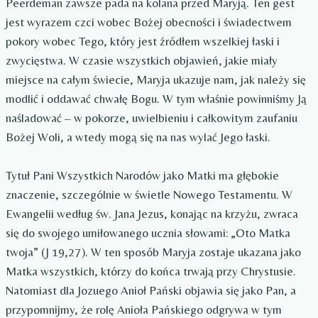
Peerdeman zawsze pada na kolana przed Maryją. Ten gest
jest wyrazem czci wobec Bożej obecności i świadectwem
pokory wobec Tego, który jest źródłem wszelkiej łaski i
zwycięstwa. W czasie wszystkich objawień, jakie miały
miejsce na całym świecie, Maryja ukazuje nam, jak należy się
modlić i oddawać chwałę Bogu. W tym właśnie powinniśmy Ją
naśladować – w pokorze, uwielbieniu i całkowitym zaufaniu
Bożej Woli, a wtedy mogą się na nas wylać Jego łaski.
Tytuł Pani Wszystkich Narodów jako Matki ma głębokie
znaczenie, szczególnie w świetle Nowego Testamentu. W
Ewangelii według św. Jana Jezus, konając na krzyżu, zwraca
się do swojego umiłowanego ucznia słowami: „Oto Matka
twoja” (J 19,27). W ten sposób Maryja zostaje ukazana jako
Matka wszystkich, którzy do końca trwają przy Chrystusie.
Natomiast dla Jozuego Anioł Pański objawia się jako Pan, a
przypomnijmy, że rolę Anioła Pańskiego odgrywa w tym