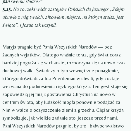
pan
swemu słudze?”
5,15.
Na to rzekł wódz zastępów Pańskich do Jozuego: „Zdejm
obuwie z nóg twoich, albowiem miejsce, na którym stoisz, jest
święte”. I Jozue tak uczynił.
Maryja pragnie być Panią Wszystkich Narodów — bez
żadnych wyjątków. Dlatego właśnie teraz, gdy świat coraz
bardziej pogrąża się w chaosie, rozpoczyna się na nowo czas
duchowej walki. Świadczy o tym wewnętrzne ponaglenie,
którego doświadcza Ida Peerdeman w chwili, gdy zostaje
wezwana do podniesienia ciężkiego krzyża. Ten gest staje się
zapowiedzią jej misji: postawienia Chrystusa na nowo w
centrum świata, aby ludzkość mogła ponownie podążać za
Nim w walce o oczyszczenie ziemi z grzechu. Ciężar krzyża
symbolizuje, jak wielkie zadanie stoi jeszcze przed nami.
Pani Wszystkich Narodów pragnie, by zło i bałwochwalstwo