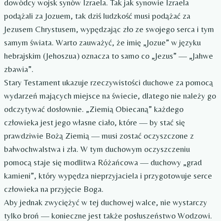
dowódcy wojsk synów Izraela. Tak jak synowie Izraela
podążali za Jozuem, tak dziś ludzkość musi podążać za
Jezusem Chrystusem, wypędzając zło ze swojego serca i tym
samym świata. Warto zauważyć, że imię „Jozue” w języku
hebrajskim (Jehoszua) oznacza to samo co „Jezus” — „Jahwe
zbawia”.
Stary Testament ukazuje rzeczywistości duchowe za pomocą
wydarzeń mających miejsce na świecie, dlatego nie należy go
odczytywać dosłownie. „Ziemią Obiecaną” każdego
człowieka jest jego własne ciało, które — by stać się
prawdziwie Bożą Ziemią — musi zostać oczyszczone z
bałwochwalstwa i zła. W tym duchowym oczyszczeniu
pomocą staje się modlitwa Różańcowa — duchowy „grad
kamieni”, który wypędza nieprzyjaciela i przygotowuje serce
człowieka na przyjęcie Boga.
Aby jednak zwyciężyć w tej duchowej walce, nie wystarczy
tylko broń — konieczne jest także posłuszeństwo Wodzowi.