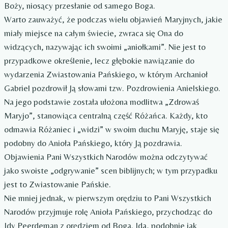
Boży, niosący przesłanie od samego Boga.
Warto zauważyć, że podczas wielu objawień Maryjnych, jakie
miały miejsce na całym świecie, zwraca się Ona do
widzących, nazywając ich swoimi „aniołkami”. Nie jest to
przypadkowe określenie, lecz głębokie nawiązanie do
wydarzenia Zwiastowania Pańskiego, w którym Archanioł
Gabriel pozdrowił Ją słowami tzw. Pozdrowienia Anielskiego.
Na jego podstawie została ułożona modlitwa „Zdrowaś
Maryjo”, stanowiąca centralną część Różańca. Każdy, kto
odmawia Różaniec i „widzi” w swoim duchu Maryję, staje się
podobny do Anioła Pańskiego, który Ją pozdrawia.
Objawienia Pani Wszystkich Narodów można odczytywać
jako swoiste „odgrywanie” scen biblijnych; w tym przypadku
jest to Zwiastowanie Pańskie.
Nie mniej jednak, w pierwszym orędziu to Pani Wszystkich
Narodów przyjmuje rolę Anioła Pańskiego, przychodząc do
Idy Peerdeman z orędziem od Boga. Ida, podobnie jak