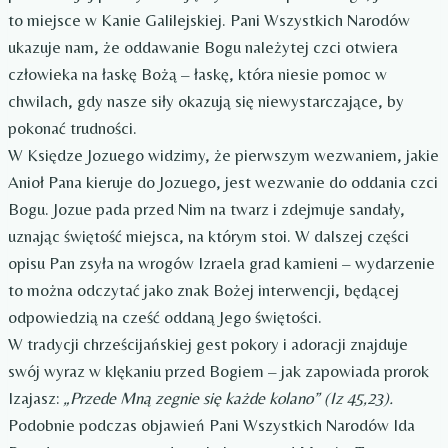
to miejsce w Kanie Galilejskiej. Pani Wszystkich Narodów
ukazuje nam, że oddawanie Bogu należytej czci otwiera
człowieka na łaskę Bożą – łaskę, która niesie pomoc w
chwilach, gdy nasze siły okazują się niewystarczające, by
pokonać trudności.
W Księdze Jozuego widzimy, że pierwszym wezwaniem, jakie
Anioł Pana kieruje do Jozuego, jest wezwanie do oddania czci
Bogu. Jozue pada przed Nim na twarz i zdejmuje sandały,
uznając świętość miejsca, na którym stoi. W dalszej części
opisu Pan zsyła na wrogów Izraela grad kamieni – wydarzenie
to można odczytać jako znak Bożej interwencji, będącej
odpowiedzią na cześć oddaną Jego świętości.
W tradycji chrześcijańskiej gest pokory i adoracji znajduje
swój wyraz w klękaniu przed Bogiem – jak zapowiada prorok
Izajasz:
„Przede Mną zegnie się każde kolano” (Iz 45,23).
Podobnie podczas objawień Pani Wszystkich Narodów Ida