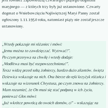
jest również zapowiedzią czwartego i piątego dogmatu
maryjnego — z których trzy były już ustanowione. Czwarty
dogmat o Wniebowzięciu Najświętszej Maryi Panny został
ogłoszony 1.11.1950 roku, natomiast piąty nie został jeszcze
ustanowiony.
„Wtedy pokazuje mi różaniec i mówi:
„Jemu można to zawdzięczać. Wytrwać!”.
Po czym przerywa na chwilę i wtedy dodaje:
„Modlitwa musi być rozpowszechniona!”.
Teraz widzę przed sobą żołnierzy, bardzo dużo aliantów. święta
Dziewica wskazuje na nich. Ona bierze do ręki krzyżyk różańca i
wskazuje na wizerunek Chrystusa, po czym znowu na żołnierzy.
Mam rozumieć, że On musi się stać podporą w ich życiu,
ponieważ Głos mówi:
„Już wkrótce powrócą do swoich domów, ci” – wskazując na