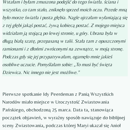
Wstałam i byłam zmuszona podejść do tego światła. ściana i
wszystko, co tam stało, zniknęło sprzed moich oczu. Przede mną
było morze światła i pusta głębia. Nagle ujrzałam wyłaniającą się
z tej głębi jakąś postać, żywą kobiecą postać. Z mojego miejsca
widziałam ją stojącą po lewej stronie, u góry. Ubrana była w
długą białą szatę, przepasaną w talii. Stała tam z opuszczonymi
ramionami i z dłońmi zwróconymi na zewnątrz, w moją stronę.
Podczas gdy się jej przypatrywałam, ogarnęło mnie jakieś
osobliwe uczucie. Pomyślałam sobie: „To musi być święta
Dziewica. Nic innego nie jest możliwe.”
Pierwsze spotkanie Idy Peerdeman z Panią Wszystkich
Narodów miało miejsce w Uroczystość Zwiastowania
Pańskiego, obchodzoną 25 marca. Data ta, stanowiąca
początek objawień, w wyraźny sposób nawiązuje do biblijnej
sceny Zwiastowania, podczas której Maryi ukazał się Anioł