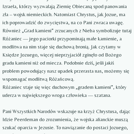
Izraela, którzy wyzwalają Ziemię Obiecaną spod panowania
zła – wojsk niemieckich. Natomiast Chrystus, jak Jozue, ma
ich poprowadzić do zwycięstwa, na co Pani zwraca uwagę.
Również „Grad kamieni” zrzucanych z Nieba symbolizuje tutaj
Różaniec — jego paciorki przypominają małe kamienie, a
modlitwa na nim staje się duchową bronią. Jak czytamy w
Księdze Jozuego, więcej nieprzyjaciół zginęło od Bożego
gradu kamieni niż od miecza. Podobnie dziś, jeśli jakiś
problem powodujący nasz upadek przerasta nas, możemy się
wspomagać modlitwą Różańcową.
Różaniec staje się więc duchowym „gradem kamieni”, który
uderza w największego wroga człowieka — szatana.
Pani Wszystkich Narodów wskazuje na krzyż Chrystusa, dając
Idzie Peerdeman do zrozumienia, że wojska alianckie muszą
szukać oparcia w Jezusie. To nawiązanie do postaci Jozuego,