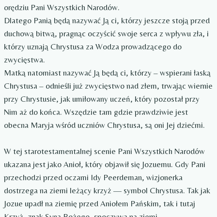
orędziu Pani Wszystkich Narodów.
Dlatego Panią będą nazywać Ją ci, którzy jeszcze stoją przed
duchową bitwą, pragnąc oczyścić swoje serca z wpływu zła, i
którzy uznają Chrystusa za Wodza prowadzącego do
zwycięstwa.
Matką natomiast nazywać Ją będą ci, którzy – wspierani łaską
Chrystusa – odnieśli już zwycięstwo nad złem, trwając wiernie
przy Chrystusie, jak umiłowany uczeń, który pozostał przy
Nim aż do końca. Wszędzie tam gdzie prawdziwie jest
obecna Maryja wśród uczniów Chrystusa, są oni Jej dziećmi.
W tej starotestamentalnej scenie Pani Wszystkich Narodów
ukazana jest jako Anioł, który objawił się Jozuemu. Gdy Pani
przechodzi przed oczami Idy Peerdeman, wizjonerka
dostrzega na ziemi leżący krzyż — symbol Chrystusa. Tak jak
Jozue upadł na ziemię przed Aniołem Pańskim, tak i tutaj
Krzyż, znak Syna Bożego, spoczywa na ziemi.