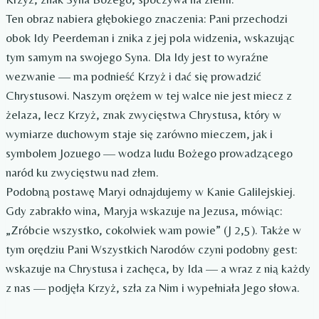
Ten obraz nabiera głębokiego znaczenia: Pani przechodzi
obok Idy Peerdeman i znika z jej pola widzenia, wskazując
tym samym na swojego Syna. Dla Idy jest to wyraźne
wezwanie — ma podnieść Krzyż i dać się prowadzić
Chrystusowi. Naszym orężem w tej walce nie jest miecz z
żelaza, lecz Krzyż, znak zwycięstwa Chrystusa, który w
wymiarze duchowym staje się zarówno mieczem, jak i
symbolem Jozuego — wodza ludu Bożego prowadzącego
naród ku zwycięstwu nad złem.
Podobną postawę Maryi odnajdujemy w Kanie Galilejskiej.
Gdy zabrakło wina, Maryja wskazuje na Jezusa, mówiąc:
„Zróbcie wszystko, cokolwiek wam powie” (J 2,5). Także w
tym orędziu Pani Wszystkich Narodów czyni podobny gest:
wskazuje na Chrystusa i zachęca, by Ida — a wraz z nią każdy
z nas — podjęła Krzyż, szła za Nim i wypełniała Jego słowa.