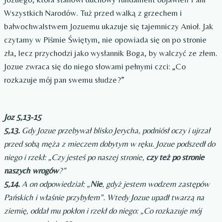
Wszystkich Narodów. Tuż przed walką z grzechem i
bałwochwalstwem Jozuemu ukazuje się tajemniczy Anioł. Jak
czytamy w Piśmie Świętym, nie opowiada się on po stronie
zła, lecz przychodzi jako wysłannik Boga, by walczyć ze złem.
Jozue zwraca się do niego słowami pełnymi czci: „Co
rozkazuje mój pan swemu słudze?”
Joz 5,13-15
5,13.
Gdy Jozue przebywał blisko Jerycha, podniósł oczy i ujrzał
przed sobą męża z mieczem dobytym w ręku. Jozue podszedł do
niego i rzekł: „Czy jesteś po naszej stronie,
czy też po stronie
naszych wrogów
?”
5,14.
A on odpowiedział: „
Nie
, gdyż jestem wodzem zastępów
Pańskich i właśnie przybyłem”. Wtedy Jozue upadł twarzą na
ziemię, oddał mu pokłon i rzekł do niego: „Co rozkazuje mój