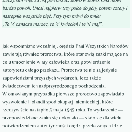
Zaczynam więc za nią powtarzać, słowo w słowo. Ona mówi
bardzo powoli. Unosi najpierw trzy palce do góry, potem cztery i
następnie wszystkie pięć. Przy tym mówi do mnie:
„Te '3′ oznacza marzec, te '4′ kwiecień i te '5′ maj”.
Jak wspomniano wcześniej, orędzia Pani Wszystkich Narodów
zawierają również proroctwa, które stanowią znaki mające na
celu umocnienie wiary człowieka oraz potwierdzenie
autorytetu całego przekazu. Proroctwa te nie są jedynie
zapowiedziami przyszłych wydarzeń, lecz także
świadectwem ich nadprzyrodzonego pochodzenia.
W omawianym przypadku pierwsze proroctwo zapowiadało
wyzwolenie Holandii spod okupacji niemieckiej, które
rzeczywiście nastąpiło 5 maja 1945 roku. To wydarzenie —
przepowiedziane zanim się dokonało — stało się dla wielu
potwierdzeniem autentyczności orędzi przekazanych Idzie