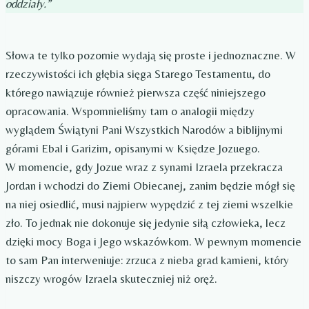
oddziały.”
Słowa te tylko pozornie wydają się proste i jednoznaczne. W
rzeczywistości ich głębia sięga Starego Testamentu, do
którego nawiązuje również pierwsza część niniejszego
opracowania. Wspomnieliśmy tam o analogii między
wyglądem Świątyni Pani Wszystkich Narodów a biblijnymi
górami Ebal i Garizim, opisanymi w Księdze Jozuego.
W momencie, gdy Jozue wraz z synami Izraela przekracza
Jordan i wchodzi do Ziemi Obiecanej, zanim będzie mógł się
na niej osiedlić, musi najpierw wypędzić z tej ziemi wszelkie
zło. To jednak nie dokonuje się jedynie siłą człowieka, lecz
dzięki mocy Boga i Jego wskazówkom. W pewnym momencie
to sam Pan interweniuje: zrzuca z nieba grad kamieni, który
niszczy wrogów Izraela skuteczniej niż oręż.