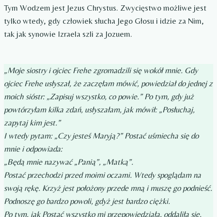
Tym Wodzem jest Jezus Chrystus. Zwycięstwo możliwe jest
tylko wtedy, gdy człowiek słucha Jego Głosu i idzie za Nim,
tak jak synowie Izraela szli za Jozuem.
„Moje siostry i ojciec Frehe zgromadzili się wokół mnie. Gdy
ojciec Frehe usłyszał, że zaczęłam mówić, powiedział do jednej z
moich sióstr: „Zapisuj wszystko, co powie.” Po tym, gdy już
powtórzyłam kilka zdań, usłyszałam, jak mówił: „Posłuchaj,
zapytaj kim jest.”
I wtedy pytam: „Czy jesteś Maryją?” Postać uśmiecha się do
mnie i odpowiada:
„Będą mnie nazywać „Panią”, „Matką”.
Postać przechodzi przed moimi oczami. Wtedy spoglądam na
swoją rękę. Krzyż jest położony przede mną i muszę go podnieść.
Podnoszę go bardzo powoli, gdyż jest bardzo ciężki.
Po tym, jak Postać wszystko mi przepowiedziała, oddaliła się.