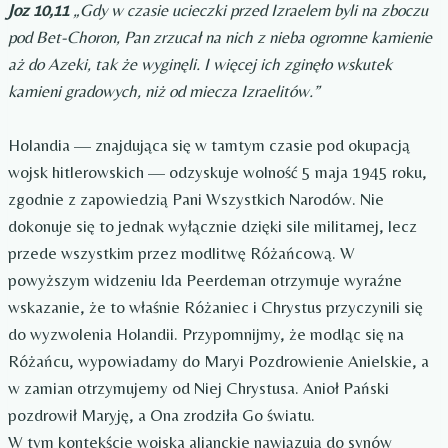
Joz 10,11
„Gdy w czasie ucieczki przed Izraelem byli na zboczu
pod Bet-Choron, Pan zrzucał na nich z nieba ogromne kamienie
aż do Azeki, tak że wyginęli. I więcej ich zginęło wskutek
kamieni gradowych, niż od miecza Izraelitów.”
Holandia — znajdująca się w tamtym czasie pod okupacją
wojsk hitlerowskich — odzyskuje wolność 5 maja 1945 roku,
zgodnie z zapowiedzią Pani Wszystkich Narodów. Nie
dokonuje się to jednak wyłącznie dzięki sile militarnej, lecz
przede wszystkim przez modlitwę Różańcową. W
powyższym widzeniu Ida Peerdeman otrzymuje wyraźne
wskazanie, że to właśnie Różaniec i Chrystus przyczynili się
do wyzwolenia Holandii. Przypomnijmy, że modląc się na
Różańcu, wypowiadamy do Maryi Pozdrowienie Anielskie, a
w zamian otrzymujemy od Niej Chrystusa. Anioł Pański
pozdrowił Maryję, a Ona zrodziła Go światu.
W tym kontekście wojska alianckie nawiązują do synów