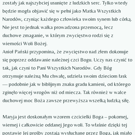
zostały jak najszybciej usunięte z ludzkich serc. Tylko wtedy
będzie mogła objawić się w pełni jako Matka Wszystkich
Narodów, czyniąc każdego człowieka swoim synem lub córką.
Nie jest to jednak walka prowadzona przemocą, lecz
duchowe zmaganie, w którym zwycięstwo rodzi się z
wierności Woli Bożej.
Anioł Pański przypomina, że zwycięstwo nad złem dokonuje
się poprzez oddawanie należnej czci Bogu. Uczy nas czynić to
tak, jak czyni to Pani Wszystkich Narodów. Gdy Bóg
otrzymuje należną Mu chwałę, udziela swoim dzieciom łask
— podobnie jak w biblijnym znaku gradu kamieni, od którego
zginęło więcej wrogów niż od miecza. Tak również w walce
duchowej moc Boża zawsze przewyższa wszelką ludzką siłę.
Maryja jest doskonałym wzorem czcicielki Boga – pokornej,
wiernej i całkowicie oddanej Jego woli. To właśnie dzięki tej
postawie Jej prośby zostają wysłuchane przez Boga, jak miało